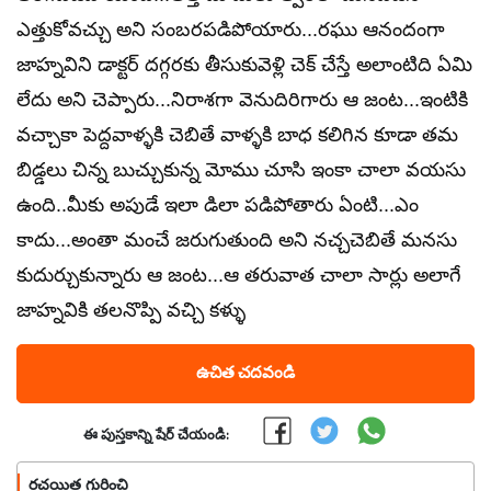
ఎత్తుకోవచ్చు అని సంబరపడిపోయారు...రఘు ఆనందంగా
జాహ్నవిని డాక్టర్ దగ్గరకు తీసుకువెళ్లి చెక్ చేస్తే అలాంటిది ఏమి
లేదు అని చెప్పారు...నిరాశగా వెనుదిరిగారు ఆ జంట...ఇంటికి
వచ్చాకా పెద్దవాళ్ళకి చెబితే వాళ్ళకి బాధ కలిగిన కూడా తమ
బిడ్డలు చిన్న బుచ్చుకున్న మోము చూసి ఇంకా చాలా వయసు
ఉంది..మీకు అపుడే ఇలా డిలా పడిపోతారు ఏంటి...ఎం
కాదు...అంతా మంచే జరుగుతుంది అని నచ్చచెబితే మనసు
కుదుర్చుకున్నారు ఆ జంట...ఆ తరువాత చాలా సార్లు అలాగే
జాహ్నవికి తలనొప్పి వచ్చి కళ్ళు
ఉచిత చదవండి
ఈ పుస్తకాన్ని షేర్ చేయండి:
రచయిత గురించి