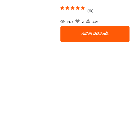
(3k)
14.1k
2
5.9k
ఉచిత చదవండి