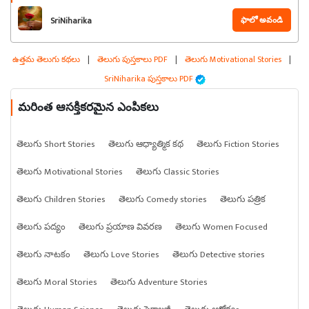
ఫాలో అవండి
SriNiharika
ఉత్తమ తెలుగు కథలు
|
తెలుగు పుస్తకాలు PDF
|
తెలుగు Motivational Stories
|
SriNiharika పుస్తకాలు PDF
మరింత ఆసక్తికరమైన ఎంపికలు
తెలుగు Short Stories
తెలుగు ఆధ్యాత్మిక కథ
తెలుగు Fiction Stories
తెలుగు Motivational Stories
తెలుగు Classic Stories
తెలుగు Children Stories
తెలుగు Comedy stories
తెలుగు పత్రిక
తెలుగు పద్యం
తెలుగు ప్రయాణ వివరణ
తెలుగు Women Focused
తెలుగు నాటకం
తెలుగు Love Stories
తెలుగు Detective stories
తెలుగు Moral Stories
తెలుగు Adventure Stories