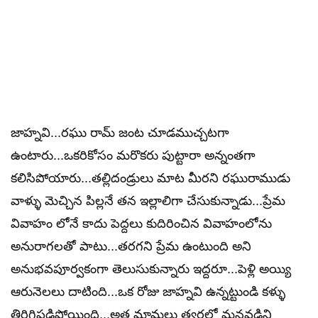
జాహ్నవి...రఘు రామ్ జంట చూడముచ్చటగా
ఉంటారు...ఒకరికోసం మరొకరు పుట్టారా అన్నంతగా
కలిసిపోయారు...తల్లిదండ్రులు మాట మీరని రఘురాముడు
వాళ్ళు మెచ్చిన పిల్లనే తన ఇల్లాలిగా చేసుకున్నాడు...ప్రేమ
వివాహం లోనే కాదు పెద్దలు కుదిరించిన వివాహంలోను
అనురాగలతో పాటు...తరగని ప్రేమ ఉంటుంది అని
అనుభవపూర్వకంగా తెలుసుకున్నారు ఇద్దరూ...పెళ్లి అయ్యి
ఆరునెలలు దాటింది...ఒక రోజు జాహ్నవి ఉన్నట్టుండి కళ్ళు
తిరిగిపడిపోయింది...అత్త మామలు త్వరలో మనవడిని