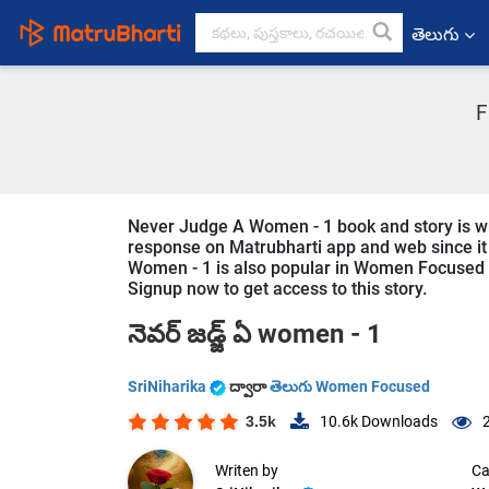
తెలుగు
F
Never Judge A Women - 1 book and story is writ
response on Matrubharti app and web since it i
Women - 1 is also popular in Women Focused in
Signup now to get access to this story.
నెవర్ జడ్జ్ ఏ women - 1
SriNiharika
ద్వారా
తెలుగు Women Focused
3.5k
10.6k
Downloads
Writen by
Ca