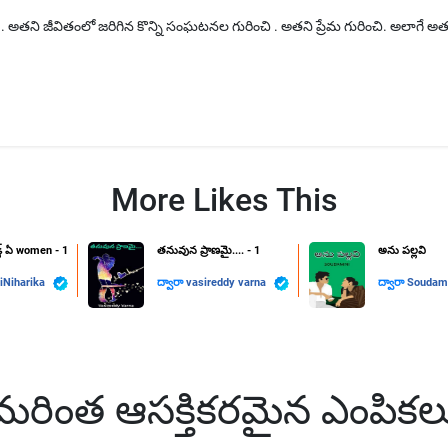
ి . అతని జీవితంలో జరిగిన కొన్ని సంఘటనల గురించి . అతని ప్రేమ గురించి. అలాగే అతన
More Likes This
్జ్ ఏ women - 1
తనువున ప్రాణమై.... - 1
అను పల్లవి
iNiharika
ద్వారా
vasireddy varna
ద్వారా
Soudam
మరింత ఆసక్తికరమైన ఎంపికల