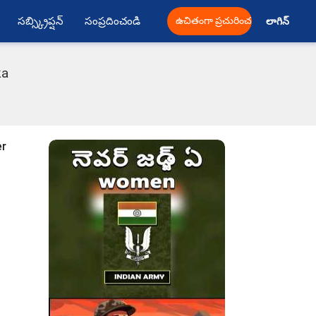
సబ్స్క్రిప్షన్
సంప్రదించండి
ఉచితంగా ప్రచురించండి
లాగిన్ 
ka
er