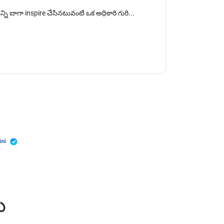
్ని బాగా inspire చేసినటువంటి ఒక అధికారి గురి...
ini
ు