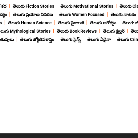
క కథ
తెలుగు Fiction Stories
తెలుగు Motivational Stories
తెలుగు Cl
ద్యం
తెలుగు ప్రయాణ వివరణ
తెలుగు Women Focused
తెలుగు నాటకం
s
తెలుగు Human Science
తెలుగు సైకాలజీ
తెలుగు ఆరోగ్యం
తెలుగు జీ
ెలుగు Mythological Stories
తెలుగు Book Reviews
తెలుగు థ్రిల్లర్
తెల
ంతువులు
తెలుగు జ్యోతిషశాస్త్రం
తెలుగు సైన్స్
తెలుగు ఏదైనా
తెలుగు Cri