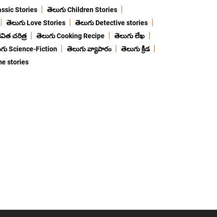
assic Stories
తెలుగు Children Stories
తెలుగు Love Stories
తెలుగు Detective stories
విత చరిత్ర
తెలుగు Cooking Recipe
తెలుగు లేఖ
ుగు Science-Fiction
తెలుగు వ్యాపారం
తెలుగు క్రీడ
me stories