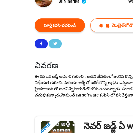
SriNiharika
W
పూర్తి కథని చదవండి
మొబైల్‌లో డౌన
వివరణ
ఈ కథ ఒక ఆర్మీ అధికారి గురించి . అతని జీవితంలో జరిగిన కొన్
విధేయత గురించి. మరియు ఆర్మీ లో జరిగే కొన్ని అక్రమ ఒప్పంద
హైదరాబాద్ లో అతని స్నేహితుడితో కలిసి ఉంటున్నాడు. సుభాష్ 
చదువుకున్నారు.హేమంత్ ఒక sofrware కంపెనీ లో పనిచేస్తున్నాడ
నెవర్ జడ్జ్ ఏ
Novels