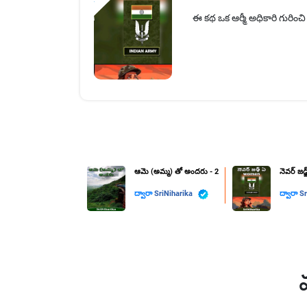
ఈ కథ ఒక ఆర్మీ అధికారి గురించ
ఆమె (అమ్మ) తో అందరు - 2
నెవర్ జడ
ద్వారా
SriNiharika
ద్వారా
Sr