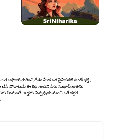
 అధికారి గురించి,దేశం మీద ఒక సైనికుడికి ఉండే భక్తి ,
కారుల చేసే పోరాటమే ఈ కథ .అతని పేరు సుభాష్.అతను
రు హేమంత్. ఇద్దరు చిన్నపుడు నుంచి ఒకే దగ్గర
ి