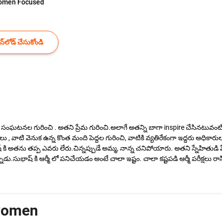
omen Focused
్‌లోడ్ చేసుకోండి
ని సంఘటనల గురించి . అతని ప్రేమ గురించి.అలాగే అతన్ని బాగా inspire చేసినటువంటి ఒక
ాలు , వాటి వెనుక ఉన్న కొంత మంది పెద్దల గురించి, వాటికి వ్యతిరేకంగా ఇద్దరు అధి
కి అతను తప్ప ఎవరు లేరు.చిన్నప్పుడే అమ్మ, నాన్న చనిపోయారు. అతని స్నేహితుడి పే
ు.సుభాష్ కి ఆర్మీ లో పనిచేయడం అంటే చాలా ఇష్టం. చాలా కష్టపడి ఆర్మీ పరీక్షలు రాస
 women