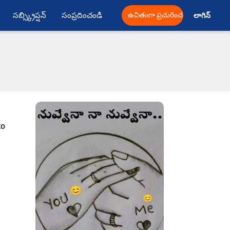
సబ్స్క్రిప్షన్
సంప్రదించండి
ఉచితంగా ప్రచురించండి
లాగిన్ 
to