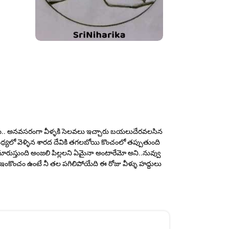
ంటాయి.. అనవసరంగా వీళ్ళకి సెలవలు ఇచ్చారు బయలుదేరవలసిన
ధ్యలో వెళ్ళిన శారద దేవికి తగలబోయి కొంచంలో తప్పుతుంది
రుస్తుంది అంజలి పిల్లలని ఏమైనా అంటారేమో అని..నువ్వు
ఇంకొంచం ఉంటే నీ తల పగిలిపోయేది ఈ రోజు వీళ్ళు హద్దులు