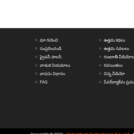
మా గురించి
ఉత్తమ కథలు
సంప్రదించండి
ఉత్తమ నవలలు
ప్రైవసీ పాలసీ
గుజరాతీ వీడియోల
వాడుక నియమాలు
రచయితలు
వాపసు విధానం
చిన్న వీడియో
FAQ
పేపర్‌బ్యాక్‌ను ప్ర