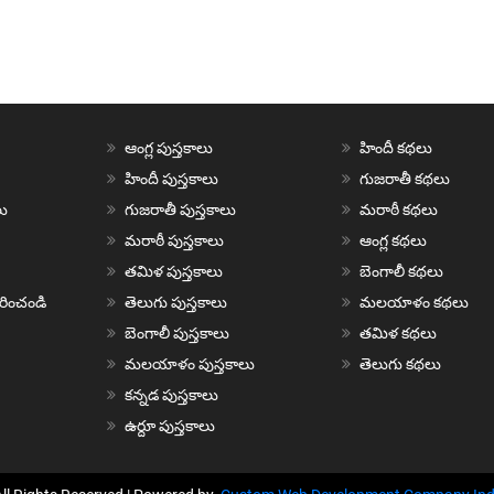
ఆంగ్ల పుస్తకాలు
హిందీ కథలు
హిందీ పుస్తకాలు
గుజరాతీ కథలు
ు
గుజరాతీ పుస్తకాలు
మరాఠీ కథలు
మరాఠీ పుస్తకాలు
ఆంగ్ల కథలు
తమిళ పుస్తకాలు
బెంగాలీ కథలు
చురించండి
తెలుగు పుస్తకాలు
మలయాళం కథలు
బెంగాలీ పుస్తకాలు
తమిళ కథలు
మలయాళం పుస్తకాలు
తెలుగు కథలు
కన్నడ పుస్తకాలు
ఉర్దూ పుస్తకాలు