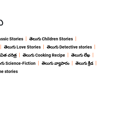
ు
assic Stories
తెలుగు Children Stories
తెలుగు Love Stories
తెలుగు Detective stories
విత చరిత్ర
తెలుగు Cooking Recipe
తెలుగు లేఖ
ుగు Science-Fiction
తెలుగు వ్యాపారం
తెలుగు క్రీడ
me stories