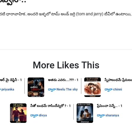
న మొదటి ధారావాహిక..అందరి ఇళ్ళలో టామ్ అండ్ జర్రి (tom and jarry) టీవీలో ఉంటా
More Likes This
్ మై డెస్టినీ - 1
అతడు ఎవరు....??? - 1
స్నేహబంధమే ప్రేమబం
రా
priyanka
ద్వారా
Neelu The sky
ద్వారా
chinni
నీతో బంధమే రాసిందేవ్వరో ? - 1
ప్రేమించా నిన్నే... - 1
ద్వారా
divya
ద్వారా
sharanya