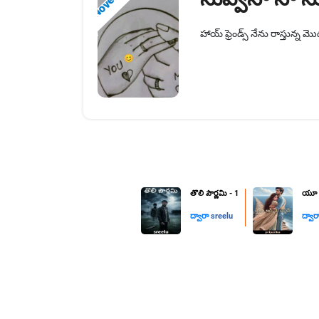
Novels
హాయ్ ఫ్రెండ్స్ నేను రాస్తున్
తొలి పౌర్ణమి - 1
యూ ఆర
ద్వారా
sreelu
ద్వా