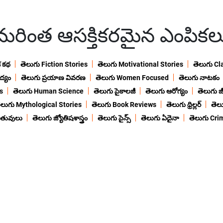
మరింత ఆసక్తికరమైన ఎంపికల
క కథ
తెలుగు Fiction Stories
తెలుగు Motivational Stories
తెలుగు Cl
ద్యం
తెలుగు ప్రయాణ వివరణ
తెలుగు Women Focused
తెలుగు నాటకం
s
తెలుగు Human Science
తెలుగు సైకాలజీ
తెలుగు ఆరోగ్యం
తెలుగు జీ
ెలుగు Mythological Stories
తెలుగు Book Reviews
తెలుగు థ్రిల్లర్
తెల
ంతువులు
తెలుగు జ్యోతిషశాస్త్రం
తెలుగు సైన్స్
తెలుగు ఏదైనా
తెలుగు Cri