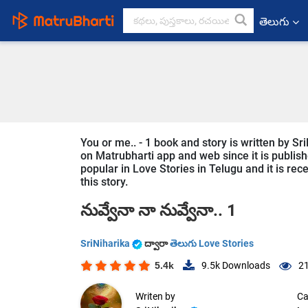
తెలుగు
You or me.. - 1 book and story is written by Sr
on Matrubharti app and web since it is publishe
popular in Love Stories in Telugu and it is re
this story.
నువ్వేనా నా నువ్వేనా.. 1
SriNiharika
ద్వారా
తెలుగు Love Stories
5.4k
9.5k
Downloads
21
Writen by
Ca