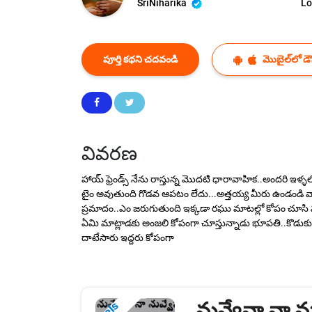
SriNiharika
Lo
పూర్తి కథని చదవండి
మొబైల్‌లో డౌన
వివరణ
హాయ్ ఫ్రెండ్స్ నేను రాస్తున్న మొదటి ధారావాహిక..అందరి ఇ
టైం అవుతుంది గొడవ ఆపటం లేదు...అత్తయ్య మీరు ఉండండి వాళ్
ప్రమాదం..ఎం జరుగుతుంది ఇక్కడా రఘు మాటల్లో కోపం చూసి 
ఏమి మాట్లాడకు అంజలి కోపంగా చూస్తున్నాడు భూపతి..కొడుకు
దాటేసారు ఇద్దరు కోపంగా
నువ్వేనా నా ను