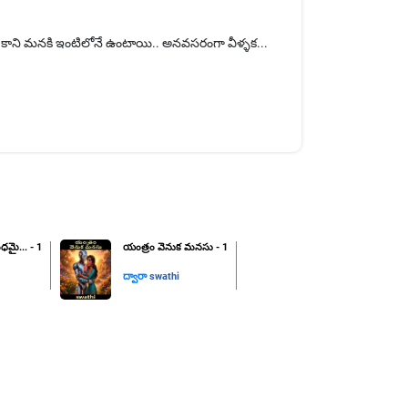
యి, కాని మనకి ఇంటిలోనే ఉంటాయి.. అనవసరంగా వీళ్ళక...
ధమై... - 1
యంత్రం వెనుక మనసు - 1
ద్వారా
swathi