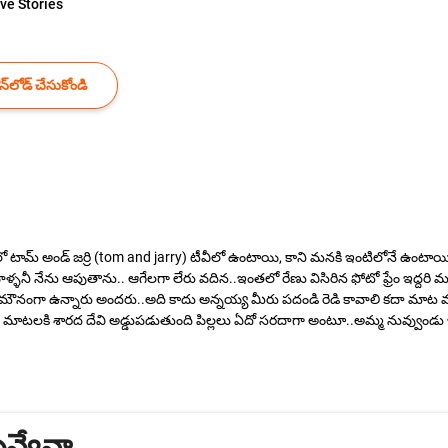
ve Stories
్‌లోడ్ చేసుకోండి
ళ్ళలో టామ్ అండ్ జర్రి (tom and jarry) టీవీలో ఉంటాయి, కాని మనకి ఇంటిలోనే ఉ
ళనీ నేను ఆపుతాను.. ఆగేలగా లేరు వదిన..ఇంతలో రేణు విసిరిన ఫోటో ఫ్రేం ఇద్దరి మ
మౌనంగా ఉన్నారు అందరు..అది కాదు అన్నయ్య మీరు పదండి రెడి కావాలి కదా మాట మా
 మాటలకి శారద దేవి అడ్డుపడుతుంది పిల్లలు ఏదో సరదాగా అంటూ..అమ్మ నువ్వుండు 
వ్వేనా..