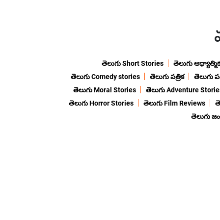
తెలుగు Short Stories
తెలుగు ఆధ్యాత్మి
తెలుగు Comedy stories
తెలుగు పత్రిక
తెలుగు ప
తెలుగు Moral Stories
తెలుగు Adventure Storie
తెలుగు Horror Stories
తెలుగు Film Reviews
త
తెలుగు జ