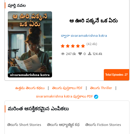
పూర్తి నవల
ఆ ఊరి పక్కనే ఒక ఏరు
ద్వారా sivaramakrishna kotra
(42.4k)
247.6k
0
124.4k
Total Episodes : 27
ఉత్తమ తెలుగు కథలు
|
తెలుగు పుస్తకాలు PDF
|
తెలుగు Thriller
|
sivaramakrishna kotra పుస్తకాలు PDF
మరింత ఆసక్తికరమైన ఎంపికలు
తెలుగు Short Stories
తెలుగు ఆధ్యాత్మిక కథ
తెలుగు Fiction Stories