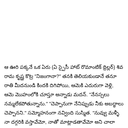
ఆ ఊరి పక్కనే ఒక ఏరు (ఏ స్పైసీ హాట్ రొమాంటిక్ థ్రిల్లర్) శివ
రామ కృష్ణ కొట్ర "నిజంగానా?" తనకి తెలియకుండానే తనూ
రాతి మీదనుండి కిందకి దిగిపోయి, ఆమెకి ఎదురుగా వెళ్లి,
ఆమె మొహంలోకి చూస్తూ అన్నాడు మదన్. "నేనస్సలు
నమ్మలేకపోతున్నాను." "చెప్పానుగా నేనిప్పుడు నీకు అబద్ధాలు
చెప్పానని." సమ్మోహనంగా నవ్వింది సుస్మిత. "నువ్వు మళ్ళీ
నా దగ్గరికి వస్తావేమో, నాతో మాట్లాడతావేమో అని చాలా