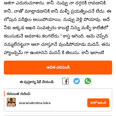
ఆశగా ఎదురుచూశాను. కానీ నువ్వు నా దగ్గరకి రావడానికి
కానీ, నాతో మాట్లాడడానికి కానీ మళ్ళీ ప్రయత్నించనే లేదు. ఈ
లోపున పరీక్షలు అయిపోయాయి. నువ్వు వెళ్లి పోయావు. అదే
నీకు అక్కడ ఆఖరి సంవత్సరం కాబట్టి నిన్ను మళ్ళీ కాలేజీలో
కలుసుకునే అవకాశం కలగలేదు." కాస్త ఆగింది. ఆమె చెప్పేది
నమ్మలేనట్టుగా ఆలా చూస్తూనే వుండిపోయాడు మదన్. తను
హ్యాండ్సమ్ గా ఉంటానని మదన్ కి తెలుసు. కానీ ఇలాంటి
ఉచిత చదవండి
ఈ పుస్తకాన్ని షేర్ చేయండి:
రచయిత గురించి
ఫాలో అవండి
sivaramakrishna kotra