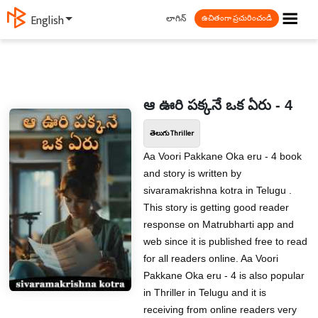
☰
లాగిన్
English
ఉచితంగా ప్రచురించండి
ఆ ఊరి పక్కనే ఒక ఏరు - 4
తెలుగు Thriller
Aa Voori Pakkane Oka eru - 4 book
and story is written by
sivaramakrishna kotra in Telugu .
This story is getting good reader
response on Matrubharti app and
web since it is published free to read
for all readers online. Aa Voori
Pakkane Oka eru - 4 is also popular
in Thriller in Telugu and it is
receiving from online readers very