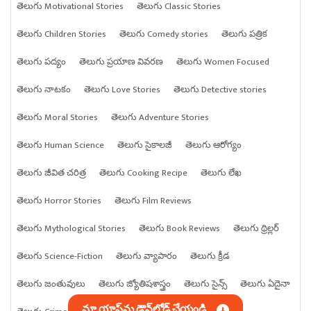
తెలుగు Motivational Stories
తెలుగు Classic Stories
తెలుగు Children Stories
తెలుగు Comedy stories
తెలుగు పత్రిక
తెలుగు పద్యం
తెలుగు ప్రయాణ వివరణ
తెలుగు Women Focused
తెలుగు నాటకం
తెలుగు Love Stories
తెలుగు Detective stories
తెలుగు Moral Stories
తెలుగు Adventure Stories
తెలుగు Human Science
తెలుగు సైకాలజీ
తెలుగు ఆరోగ్యం
తెలుగు జీవిత చరిత్ర
తెలుగు Cooking Recipe
తెలుగు లేఖ
తెలుగు Horror Stories
తెలుగు Film Reviews
తెలుగు Mythological Stories
తెలుగు Book Reviews
తెలుగు థ్రిల్లర్
తెలుగు Science-Fiction
తెలుగు వ్యాపారం
తెలుగు క్రీడ
తెలుగు జంతువులు
తెలుగు జ్యోతిషశాస్త్రం
తెలుగు సైన్స్
తెలుగు ఏదైనా
మా యాప్‌ను డౌన్‌లోడ్ చేయండి