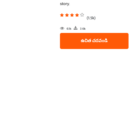
story.
(1.5k)
6.1k
3.6k
ఉచిత చదవండి