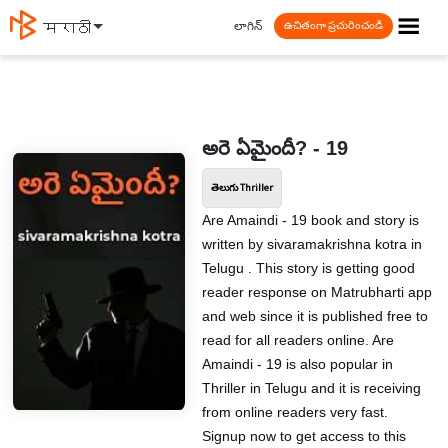
☰
లాగిన్
मराठी
ఉచితంగా ప్రచురించండి
అరె ఏమైందీ? - 19
తెలుగు Thriller
Are Amaindi - 19 book and story is
written by sivaramakrishna kotra in
Telugu . This story is getting good
reader response on Matrubharti app
and web since it is published free to
read for all readers online. Are
Amaindi - 19 is also popular in
Thriller in Telugu and it is receiving
from online readers very fast.
Signup now to get access to this