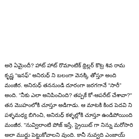
అరె ఏమైందీ? హాట్ హాట్ రొమాంటిక్ థ్రిల్లర్ కొట్ర శివ రామ
కృష్ణ "ఇనఫ్" అనిరుధ్ ని బలంగా వెనక్కి తోస్తూ అంది
మంజీర. అనిరుధ్ తననుండి దూరంగా జరగగానే "సారీ”
అంది. "నీకు ఎలా అనిపించింది? తప్పకే కో-ఆపరేట్ చేశావా?"
తన మొహంలోకి చూస్తూ అడిగాడు. ఆ మాటకి కింద పెదవి ని
పళ్ళమధ్య బిగించి, అనిరుధ్ కళ్ళల్లోకి చూస్తూ ఉండిపోయింది
మంజీర. "నువ్విలాంటి పోజ్ ఇస్తే, స్ట్రెయిట్ గా నిన్ను మరోసారి
అలా ముద్దు పెట్టుకోవాలని వుంది. కానీ నువ్వది ఎంజాయ్