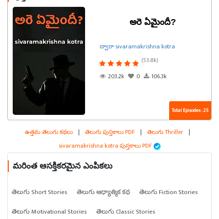
అరె ఏమైందీ?
ద్వారా sivaramakrishna kotra
(53.8k)
203.2k
0
106.3k
Total Episodes : 25
ఉత్తమ తెలుగు కథలు
|
తెలుగు పుస్తకాలు PDF
|
తెలుగు Thriller
|
sivaramakrishna kotra పుస్తకాలు PDF
మరింత ఆసక్తికరమైన ఎంపికలు
తెలుగు Short Stories
తెలుగు ఆధ్యాత్మిక కథ
తెలుగు Fiction Stories
తెలుగు Motivational Stories
తెలుగు Classic Stories