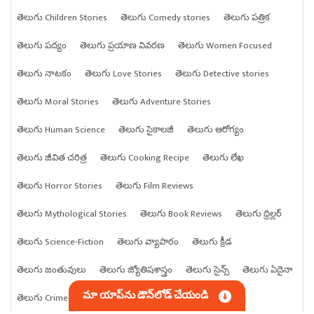
తెలుగు Children Stories
తెలుగు Comedy stories
తెలుగు పత్రిక
తెలుగు పద్యం
తెలుగు ప్రయాణ వివరణ
తెలుగు Women Focused
తెలుగు నాటకం
తెలుగు Love Stories
తెలుగు Detective stories
తెలుగు Moral Stories
తెలుగు Adventure Stories
తెలుగు Human Science
తెలుగు సైకాలజీ
తెలుగు ఆరోగ్యం
తెలుగు జీవిత చరిత్ర
తెలుగు Cooking Recipe
తెలుగు లేఖ
తెలుగు Horror Stories
తెలుగు Film Reviews
తెలుగు Mythological Stories
తెలుగు Book Reviews
తెలుగు థ్రిల్లర్
తెలుగు Science-Fiction
తెలుగు వ్యాపారం
తెలుగు క్రీడ
తెలుగు జంతువులు
తెలుగు జ్యోతిషశాస్త్రం
తెలుగు సైన్స్
తెలుగు ఏదైనా
మా యాప్‌ను డౌన్‌లోడ్ చేయండి
తెలుగు Crime stories