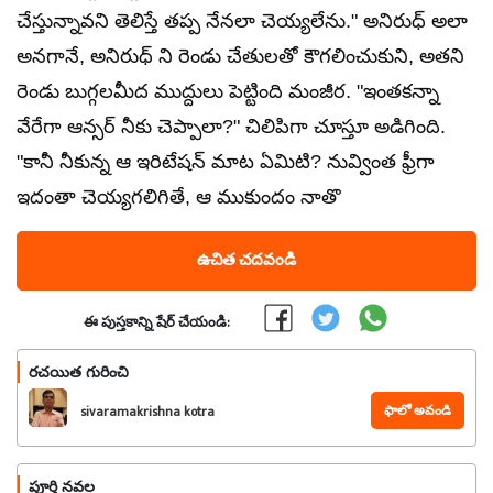
చేస్తున్నావని తెలిస్తే తప్ప నేనలా చెయ్యలేను." అనిరుధ్ అలా
అనగానే, అనిరుధ్ ని రెండు చేతులతో కౌగలించుకుని, అతని
రెండు బుగ్గలమీద ముద్దులు పెట్టింది మంజీర. "ఇంతకన్నా
వేరేగా ఆన్సర్ నీకు చెప్పాలా?" చిలిపిగా చూస్తూ అడిగింది.
"కానీ నీకున్న ఆ ఇరిటేషన్ మాట ఏమిటి? నువ్వింత ఫ్రీగా
ఇదంతా చెయ్యగలిగితే, ఆ ముకుందం నాతొ
ఉచిత చదవండి
ఈ పుస్తకాన్ని షేర్ చేయండి:
రచయిత గురించి
ఫాలో అవండి
sivaramakrishna kotra
పూర్తి నవల