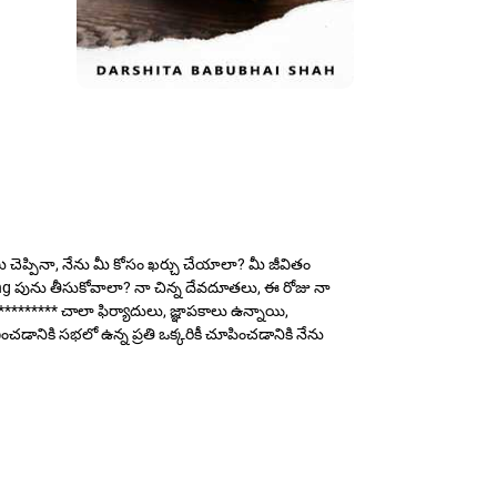
 చెప్పినా, నేను మీ కోసం ఖర్చు చేయాలా? మీ జీవితం
ా ing పును తీసుకోవాలా? నా చిన్న దేవదూతలు, ఈ రోజు నా
********* చాలా ఫిర్యాదులు, జ్ఞాపకాలు ఉన్నాయి,
చడానికి సభలో ఉన్న ప్రతి ఒక్కరికీ చూపించడానికి నేను