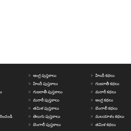
ఆంగ్ల పుస్తకాలు
హిందీ కథలు
హిందీ పుస్తకాలు
గుజరాతీ కథలు
ు
గుజరాతీ పుస్తకాలు
మరాఠీ కథలు
మరాఠీ పుస్తకాలు
ఆంగ్ల కథలు
తమిళ పుస్తకాలు
బెంగాలీ కథలు
చురించండి
తెలుగు పుస్తకాలు
మలయాళం కథలు
బెంగాలీ పుస్తకాలు
తమిళ కథలు