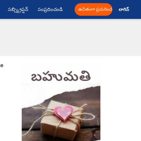
సబ్స్క్రిప్షన్
సంప్రదించండి
ఉచితంగా ప్రచురించండి
లాగిన్ 
se