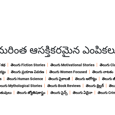
మరింత ఆసక్తికరమైన ఎంపికల
క కథ
తెలుగు Fiction Stories
తెలుగు Motivational Stories
తెలుగు Cl
ద్యం
తెలుగు ప్రయాణ వివరణ
తెలుగు Women Focused
తెలుగు నాటకం
s
తెలుగు Human Science
తెలుగు సైకాలజీ
తెలుగు ఆరోగ్యం
తెలుగు జీ
ెలుగు Mythological Stories
తెలుగు Book Reviews
తెలుగు థ్రిల్లర్
తెల
ంతువులు
తెలుగు జ్యోతిషశాస్త్రం
తెలుగు సైన్స్
తెలుగు ఏదైనా
తెలుగు Cri