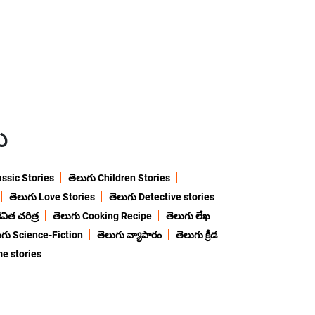
ు
assic Stories
తెలుగు Children Stories
తెలుగు Love Stories
తెలుగు Detective stories
విత చరిత్ర
తెలుగు Cooking Recipe
తెలుగు లేఖ
ుగు Science-Fiction
తెలుగు వ్యాపారం
తెలుగు క్రీడ
me stories