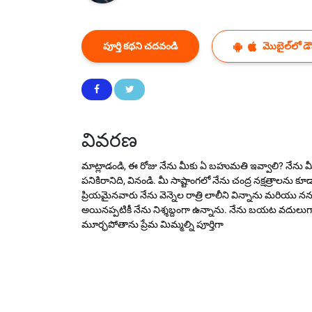
పూర్తి కథని చదవండి
మొబైల్‌లో డౌన
వివరణ
మాట్లాడండి, ఈ రోజు నేను మీకు ఏ బహుమతి ఇవ్వాలి? నేను మీ
పనికిరానిది, వినండి. మీ సాష్టాంగలో నేను చంద్ర నక్షత్రాలన
ప్రియమైనవారు నేను వెన్నెల రాత్రి లాలీని విన్నాను మరియు నన
అయినప్పటికీ నేను నిశ్శబ్దంగా ఉన్నాను. నేను బయట వదులుగా 
మూర్ఛపోతాను ప్రేమ మిమ్మల్ని పూర్తిగా