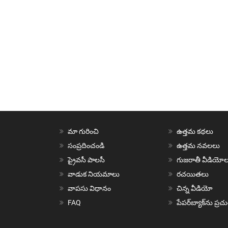
మా గురించి
ఉత్తమ కథలు
సంప్రదించండి
ఉత్తమ నవలలు
ప్రైవసీ పాలసీ
గుజరాతీ వీడియోల
వాడుక నియమాలు
రచయితలు
వాపసు విధానం
చిన్న వీడియో
FAQ
పేపర్‌బ్యాక్‌ను ప్ర