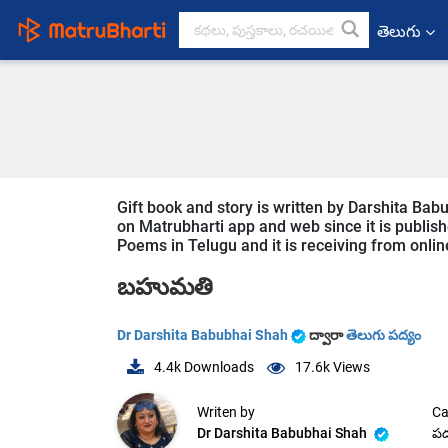
తెలుగు
Gift book and story is written by Darshita Bab
on Matrubharti app and web since it is published
Poems in Telugu and it is receiving from online
బహుమతి
Dr Darshita Babubhai Shah
ద్వారా
తెలుగు పద్యం
4.4k
Downloads
17.6k
Views
Writen by
Ca
Dr Darshita Babubhai Shah
పద