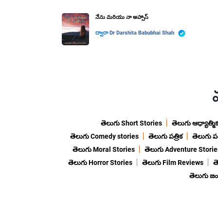
నేను మరియు నా అహ్సాస్
ద్వారా
Dr Darshita Babubhai Shah
తెలుగు Short Stories
తెలుగు ఆధ్యాత్మి
తెలుగు Comedy stories
తెలుగు పత్రిక
తెలుగు ప
తెలుగు Moral Stories
తెలుగు Adventure Storie
తెలుగు Horror Stories
తెలుగు Film Reviews
త
తెలుగు జ