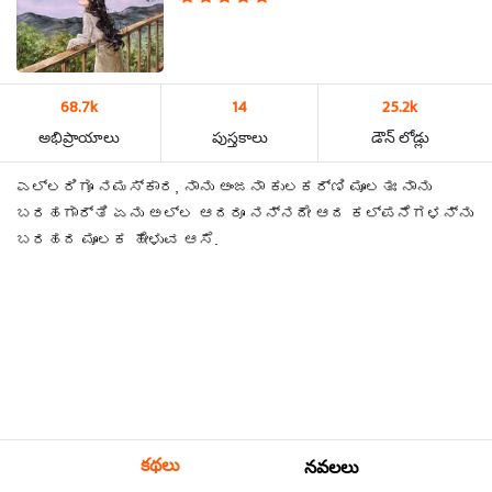
68.7k
14
25.2k
అభిప్రాయాలు
పుస్తకాలు
డౌన్ లోడ్లు
ಎಲ್ಲರಿಗೂ ನಮಸ್ಕಾರ, ನಾನು ಅಂಜನಾ ಕುಲಕರ್ಣಿ ಮೂಲತಃ ನಾನು
ಬರಹಗಾರ್ತಿ ಏನು ಅಲ್ಲ ಆದರೂ ನನ್ನದೇ ಆದ ಕಲ್ಪನೆಗಳನ್ನು
ಬರಹದ ಮೂಲಕ ಹೇಳುವ ಆಸೆ.
కథలు
నవలలు