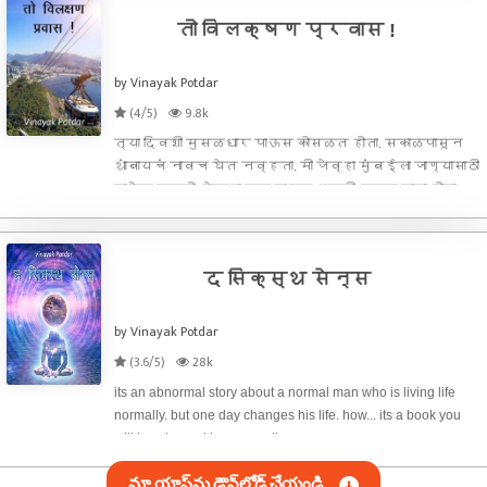
तो विलक्षण प्रवास !
by Vinayak Potdar
(4/5)
9.8k
त्या दिवशी मुसळधार पाऊस कोसळत होता. सकाळपासून
थांबायचं नावच घेत नव्हता. मी जेव्हा मुंबईला जाण्यासाठी
बाहेर पडलो, तेव्हा तर पाऊस आणखी उग्र झाला होता.
पण मला थांबून चालणार नव्हतं. मी ट्रेनच तिकीट
ऑलरेडी काढलं होतं. काहीही करून मला १ त
द सिक्स्थ सेन्स
by Vinayak Potdar
(3.6/5)
28k
its an abnormal story about a normal man who is living life
normally. but one day changes his life. how... its a book you
will love to read in one seating.
మా యాప్‌ను డౌన్‌లోడ్ చేయండి