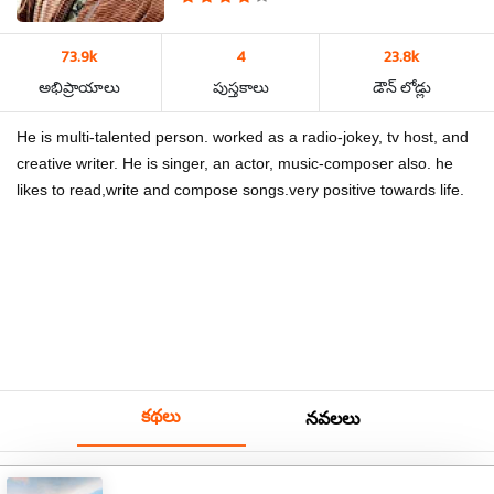
73.9k
4
23.8k
అభిప్రాయాలు
పుస్తకాలు
డౌన్ లోడ్లు
He is multi-talented person. worked as a radio-jokey, tv host, and
creative writer. He is singer, an actor, music-composer also. he
likes to read,write and compose songs.very positive towards life.
కథలు
నవలలు