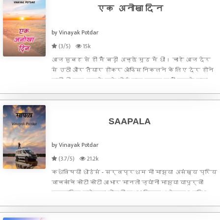
एक अनोखा दिन
by Vinayak Potdar
(3/5)
15k
आज सुबह से ही मैं बड़ी अच्छे मूड में थी। चाहे आज देर
से उठी और तैयार होकर ऑफिस निकलने के लिए देर होने
वाली थी पर इससे मुझे कोई खास फर्क नहीं पड़ने वाला
था। आखिर महीने में एक दिन लेट तो बनता है भाई। और
फिर मेरे ऑफिस में तीन लेट मार्क के बाद मेमो आता था।
घड़
SAAPALA
by Vinayak Potdar
(3.7/5)
21.2k
​​​​​​​कथेविषयी थोडंसं - सर्वप्रथम मी माझ्या असंख्य प्रिय
वाचकांचे कोटी कोटी आभार मानतो ज्यांनी माझ्या यापूर्वी
प्रकाशित झालेल्या दोन्ही कथा “ सिक्सथ सेन्स “ आणि “
एक परी कथा “ या दोन्ही कथांना अक्षरशः डोक्यावर
घेतलं, भरभरून कौतुक केलं. मी तुमचे आभार शब्