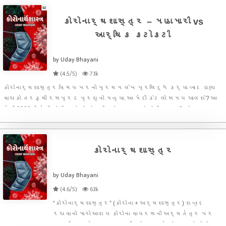
કોરોનાર્થશાસ્ત્ર – મહામારી vs
આર્થિક કટોકટી
by Uday Bhayani
(4.5/5)
7.1k
કોરોનાર્થશાસ્ત્ર વિષય પરનો પ્રથમ લેખ પ્રસિદ્ધ કર્યા બાદ ઘણા
વાચકો તરફથી રસપ્રદ પ્રશ્નો મળ્યા. આ મંદી કેટલો સમય ચાલશે? આ
મંદી 2008ની મંદી જેવી હશે કે તેનાથી વધુ ખરાબ કે ઓછી ખરાબ? શેરબજાર
હજુ કેટલું તૂટશે કે નીચું જશે? શેરબજારમાં હવે ખરીદી કરી શકાય? ક્યા શે
કોરોનાર્થશાસ્ત્ર
by Uday Bhayani
(4.6/5)
6.1k
“કોરોનાર્થશાસ્ત્ર” (કોરોના + અર્થશાસ્ત્ર) શબ્દ
રચવાનો મારો આશય કોરોના વાયરસની અર્થતંત્ર પર
પડતી અસરો સમજવાના પરિપેક્ષ્યમાં છે. જ્યારે કોઇપણ