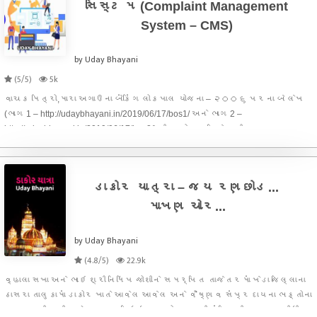
સિસ્ટમ (Complaint Management
System – CMS)
by Uday Bhayani
(5/5)
5k
વાચક મિત્રો,મારા અગાઉના બેંકિંગ લોકપાલ યોજના – ૨૦૦૬ પરના બે લેખ
(ભાગ 1 – http://udaybhayani.in/2019/06/17/bos1/ અને ભાગ 2 –
http://udaybhayani.in/2019/06/17/bos2/) થી આ યોજના વિશે ઘણી
ઊંડાણપૂર્વકની માહિતી જોઇ હતી. આ બન્ને લેખમાં આ યોજનાને લગતી વિગતો
જેવી
ડાકોર યાત્રા – જય રણછોડ...
માખણ ચોર...
by Uday Bhayani
(4.8/5)
22.9k
વ્હાલા સખા અને ભાઇ શ્રી નિધિપ જોશીને સમર્પિત તાજેતરમાં ખેડા જિલ્લાના
ઠાસરા તાલુકામાં ડાકોર ખાતે આવેલ આવેલ અને વૈષ્ણવ સંપ્રદાયના ભક્તોના
હ્રદયની નજીક એવા સુપ્રસિધ્ધ રણછોડરાયજી મંદિરની મુલાકાત લીધી.