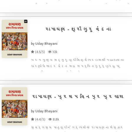
પ્રાંગણનું આહલાદક વાતાવરણ... વાહ... ખરેખર અત્યારે
તો ગુડ ન્યુઝ જેવા સારા વિચારો જ આવે તે સ્વાભાવિક છે. યોગા
હોલની નીરવ શાંતિ, બહાર નીકળીએ એટલે ભરતનાટ્યમ્
રામાયણ - શ્રી ગુરુ વંદના
by Uday Bhayani
(4.6/5)
10k
પરમ પૂજ્ય સદ્‌ગુરુ શ્રી વિશ્વંભરદાસજી મહારાજના
ચરણોમાં સાદર વંદન સહ સમર્પિતગુરુર્બ્રહ્મા,
ગુરુર્વિષ્ણુ, ગુરુર્દેવો મહેશ્વર: । ગુરુ: સાક્ષાત
પરબ્રહ્મ તસ્મૈ શ્રીગુરુવે નમ: ॥ભક્તના હૃદયમાં
સાત્વિક ભક્તિનું સર્જન કરતા બ્રહ્મા સ્વરૂપ શ્રી
ગુરુ છે. ભક્તના હૃદયમ
રામાયણ - પ્રથમ વિનમ્ર પ્રયાસ
by Uday Bhayani
(4.4/5)
8.8k
સ્વર્ગસ્થ માતુશ્રીને ગર્ભથી જ રામાયણના સંસ્કાર