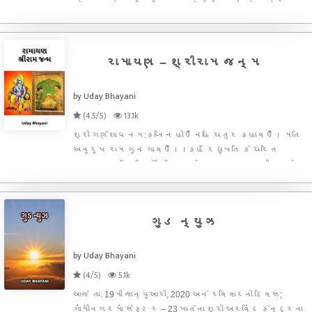
હેઠળ અનેક અનિશ્ચિતતા સાથે જીવી રહ્યું છે. હવે શું નવા
સમાચાર આવશે? કાલે શું થશે? રોગ કાબુમાં ક્યારે આવશે?
તેવા અનેક પ્રશ્નો દરેકના અર્ધજાગ્રત મનમાં
રામાયણ – શ્રીરામ જન્મ
by Uday Bhayani
(4.5/5)
13.1k
શ્રી ગણેશાય નમ:કબિ ન હોઉઁ નહિ ચતુર કહાવઉઁ। મતિ
અનુરૂપ રામ ગુન ગાવઉઁ।।કહઁ રઘુપતિ કે ચરિત
અપારા। કહઁ મતિ મોરિ નિરત સંસારા॥પ્રભુ શ્રી રામનું
ચરિત્ર અપાર છે અને હું તો સંસારમાં આસક્ત પામર
મનુષ્ય છું, છતાં પોતાની બુદ્ધિ અનુસાર રામાયણ વિશે
અગાઉ બે લેખ લખ્યા બાદ
ગુડ ન્યુઝ
by Uday Bhayani
(4/5)
5.1k
આજે તા. 19મી જાન્યુઆરી, 2020 અને રવિવારનો દિવસ;
ગાંધીનગરમાં સેક્ટર – 23 ખાતેના શ્રી અરવિંદ કેન્દ્રના