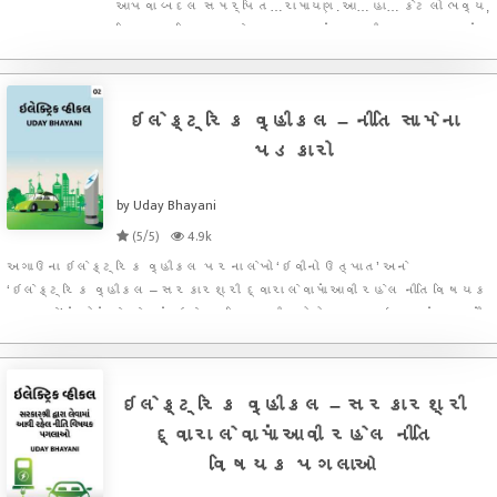
આપવા બદલ સમર્પિત…રામાયણ. આ… હા… કેટલો ભવ્ય,
દિવ્ય, પવિત્ર અને આદર્શ ગ્રંથ. શ્રી રામ ભગવાનનું
ચરિત્ર પણ ઉત્તુંગ, મર્યાદા પુરુષોત્તમ અને આદર્શ.
બહુ મનોમંથન કર્યું કે શું હું પામર માનવી ભગવાન શ્રી
રામ વિશે કે મહ
ઇલેક્ટ્રિક વ્હીકલ – નીતિ સામેના
પડકારો
by Uday Bhayani
(5/5)
4.9k
અગાઉના ઇલેક્ટ્રિક વ્હીકલ પરના લેખો ‘ઇવીનો ઉત્પાત’ અને
‘ઇલેક્ટ્રિક વ્હીકલ – સરકારશ્રી દ્વારા લેવામાં આવી રહેલ નીતિ વિષયક
પગલાઓ’માં જોયું કે, દેશમાં ઇલેક્ટ્રિક વ્હીકલોનો વ્યાપ વધારવાનું જ નહીં,
બલ્કે ઇલેક્ટ્રિક વ્હીકલોનો જ ઉપયોગ થાય તે સુનિશ્ચિત કરવાનો સરકા
ઇલેક્ટ્રિક વ્હીકલ – સરકારશ્રી
દ્વારા લેવામાં આવી રહેલ નીતિ
વિષયક પગલાઓ