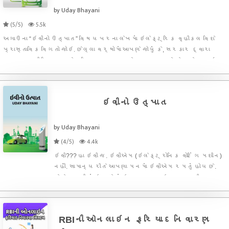
by Uday Bhayani
(5/5)
5.5k
અગાઉના “ઇવીનો ઉત્પાત” વિષય પરના લેખમાં ઇલેક્ટ્રિક વ્હીકલ વિશે
પ્રાસ્તાવિક વિગતો જોઇ. છેલ્લા વર્ષોમાં આપણે જોયું કે, સરકાર દ્વારા
સર્વગ્રાહી વિકાસ માટે અતિ મહત્વના અને દૃઢ પગલાઓ જેવા કે, જન ધન
યોજના, નોટ બંધી, જીએસટી, સ્વચ્છ ભારત અભિયાન, મેઇક ઇન ઇન્ડિયા, પ
ઇવીનો ઉત્પાત
by Uday Bhayani
(4/5)
4.4k
ઇવી??? હા ઇવી જ. ઇવીએમ (ઇલેક્ટ્રોનિક વોટિંગ મશીન)
નહીં. સામાન્ય રીતે આપણા મનમાં ઇવીએમ રમતું હોય છે.
તેને લગતી કંઇક ને કંઇક ન્યુઝ આઇટમ આવતી જ
રહેતી હોય છે. પરંતુ આજે આપણે ઇવીએમની નહીં પણ ઇવી
એટલે કે ઇલેક્ટ્રિક વ્હીકલ (વીજળીથી ચાલતા વાહન)ની
વાત કરવાના છીએ.
RBIની ઓનલાઇન ફરિયાદ નિવારણ