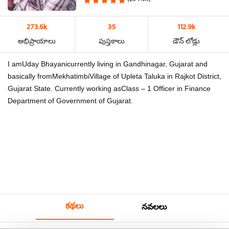
273.6k
35
112.9k
అభిప్రాయాలు
పుస్తకాలు
డౌన్ లోడ్లు
I amUday Bhayanicurrently living in Gandhinagar, Gujarat and
basically fromMekhatimbiVillage of Upleta Taluka in Rajkot District,
Gujarat State. Currently working asClass – 1 Officer in Finance
Department of Government of Gujarat.
కథలు
నవలలు