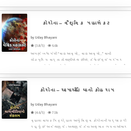
રોગચાળો ફેલાય છે, ત્યારે તેના ફેલાવાની તીવ્રતા અને
ભૌગોલિક વિસ્તારને આધારે તેને આઉટબ્રેક (Outbreak),
એપિડેમિક (Epid
કોરોના – વૈશ્વિક મહાસંકટ
by Uday Bhayani
(3.8/5)
6.6k
આપણે બધા પેલી “વાઘ આવ્યો... વાઘ આવ્યો...” વાળી
લોકપ્રિય વાર્તા તો જાણીએ જ છીએ. તેમાં છેલ્લે ખરેખર
વાઘ આવે છે ત્યારે છોકરાના અવાજને કોઇ ગણકારતું નથી
અને તેને મોટા નુકશાનનું ભોગ બનવું પડે છે. અહીં
પરિસ્થિતિ કંઇક આવી જ છે, ઘણાં દેશો કોરોના વાયરસથી
વ્યાપ્ત કો
કોરોના – ચામાચીડિયાનો કોહરામ
by Uday Bhayani
(4.6/5)
7.5k
વ્હાલા વાચક મિત્રો, હાલ આખું વિશ્વ કોરોનાની ચર્ચા કરી
રહ્યું છે અને જાણ્યે - અજાણ્યે તેના અજ્ઞાત ભયના ઓથાર