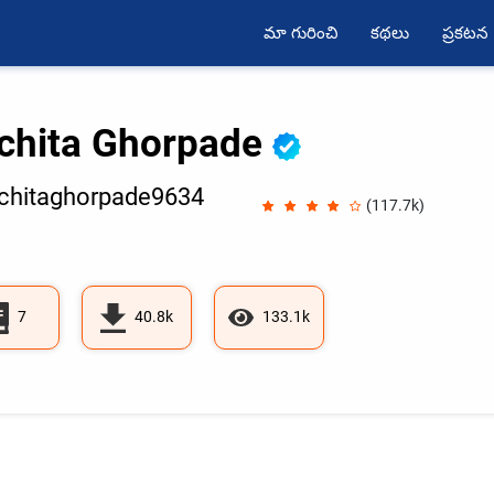
మా గురించి
కథలు
ప్రకటన
chita Ghorpade
chitaghorpade9634
(117.7k)
7
40.8k
133.1k