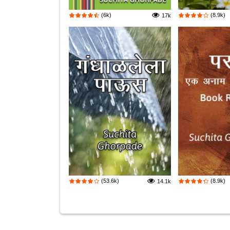
(6k)
(8.9k)
17k
(53.6k)
(8.9k)
14.1k