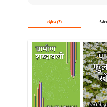
కథలు (7)
నవలల