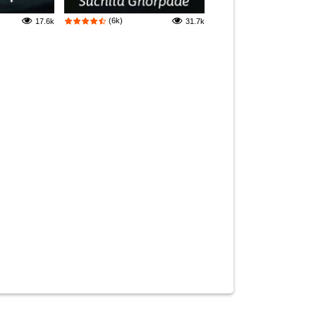
(6k)
17.6k
31.7k