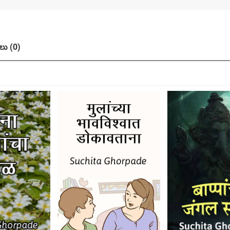
ు (0)