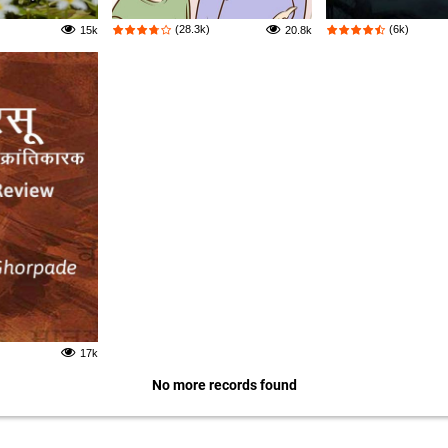
(28.3k)
(6k)
15k
20.8k
17k
No more records found