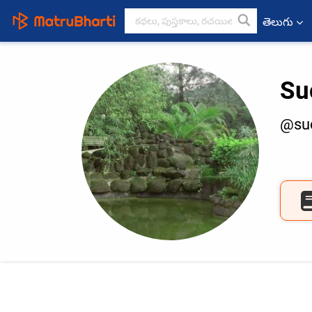
తెలుగు
Su
@su