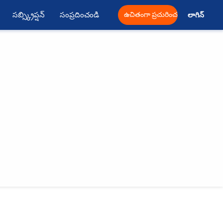
సబ్స్క్రిప్షన్
సంప్రదించండి
ఉచితంగా ప్రచురించండి
లాగిన్ 