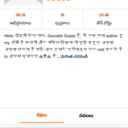
98.5k
16
35.4k
అభిప్రాయాలు
పుస్తకాలు
డౌన్ లోడ్లు
Hello दोस्तों मेरा नाम- Saurabh Gupta है, मै एक नया author हु
my हॉबी है कहानी और नॉवेल लिखना जो मुझे बहुत अच्छा
अच्छा लगता है यदि आप हमारे प्रोफाइल पर visit करते है
to आपका स्वागत 🙏💐🙏 है
...మరింత చదవండి
కథలు
నవలలు