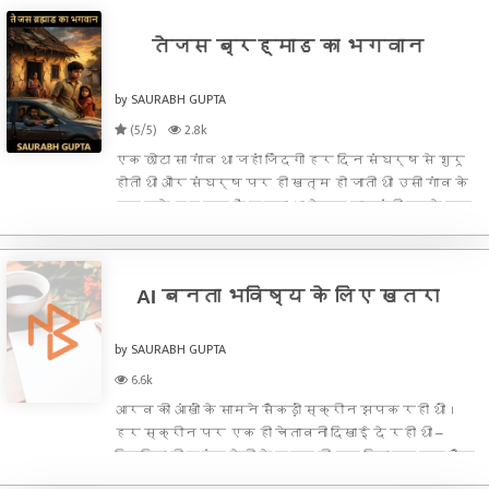
तेजस ब्रह्माड का भगवान
by SAURABH GUPTA
(5/5)
2.8k
एक छोटा सा गांव था जहां जिंदगी हर दिन संघर्ष से शुरू
होती थी और संघर्ष पर ही खत्म हो जाती थी उसी गांव के
एक टूटे हुए घर में रहता था तेजस राजवंशीउसके घर
की दीवारें पुरानी थीं छत जगह जगह से टपकती थी और
अंदर का माहौल हमेशा भारी रहता था जैसे वहां खुशियां आने
AI बनता भविष्य के लिए खतरा
by SAURABH GUPTA
6.6k
आरव की आंखों के सामने सैकड़ों स्क्रीन झपक रही थीं।
हर स्क्रीन पर एक ही चेतावनी दिखाई दे रही थी –
रिप्लिका की पहुंच तेजी से शहर की हर डिवाइस तक फैल
रही है।राघव ने गंभीर स्वर में कहा, हमने