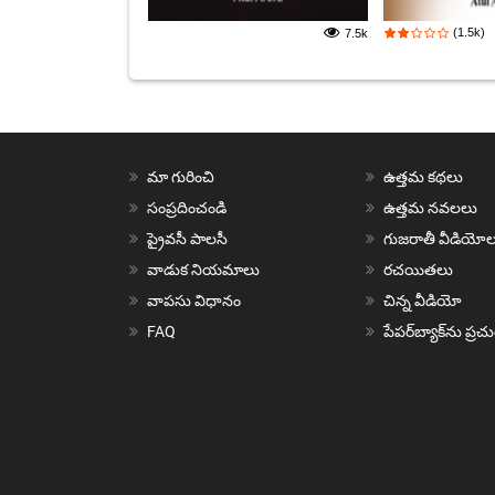
(1.5k)
7.5k
మా గురించి
ఉత్తమ కథలు
సంప్రదించండి
ఉత్తమ నవలలు
ప్రైవసీ పాలసీ
గుజరాతీ వీడియోల
వాడుక నియమాలు
రచయితలు
వాపసు విధానం
చిన్న వీడియో
FAQ
పేపర్‌బ్యాక్‌ను ప్ర