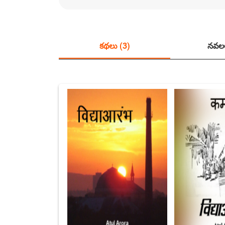
కథలు (3)
నవలల