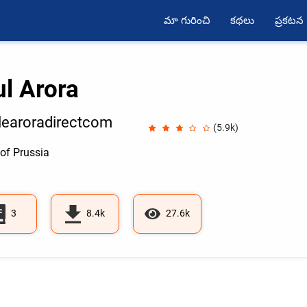
మా గురించి
కథలు
ప్రకటన
ul Arora
earoradirectcom
(5.9k)
of Prussia
3
8.4k
27.6k