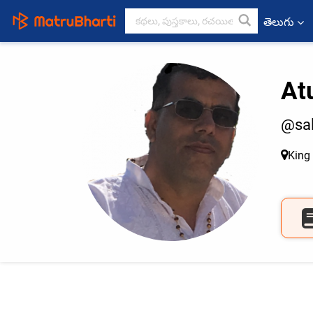
తెలుగు
At
@sal
King 