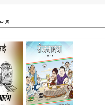
ు (0)