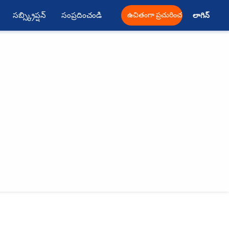
సబ్స్క్రిప్షన్
సంప్రదించండి
ఉచితంగా ప్రచురించండి
లాగిన్ 