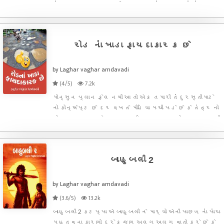
આંમત્રણ સાકાર ક્યારે થાય ૩ - પતંગ ચગવવાં નાં તમારા
અનુભવ પર નિબંધ લખો ગુણ– ૧૦ ૪ - કામવાળા બહેન
રામલાનું માહાત્મ્ય ૫ - ઓસામા બીન લાદેન મરણ નાં
સમાચાર જાણ્
રોડ નાં ખાડા ફાયદાકારક છે
by Laghar vaghar amdavadi
(4/5)
7.2k
મોન્સુન પ્લાન ફેલ નથી આ તો એક તમારી તંદુરસ્તીમાટે
નો કોન્સેપ્ટ છે દર વખતે મીડિયા મચી પડે છે કે તંત્ર નો
મોન્સુન પ્લાન ફેલ આટલા રૂપિયા ખર્ચ્યા તોય રસ્તા તૂટી
ગયા , ખાડા પડી ગયા વગેરે વગેરે પણ ખરેખર તો આ બધું
તમારા જીવનમાં અત્યંત જરૂરી છે તેથી જ આવી રીતન
બાહુબલી 2
by Laghar vaghar amdavadi
(3.6/5)
13.2k
બાહુબલી 2 કટપ્પા એ બાહુબલી ને માર્યો એની પાછળ નાં પાંચ
મહત્વના કારણો દરેક જણ અલગ અલગ વાતો કરે છે કે