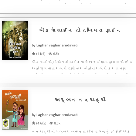
કટપ્પા એ બાહુબલી ને માર્યો એની પાછળ આ કારણ હતું
પેલું કારણ હતું પણ અમે લઈને આવ્યા છીએ પાંચ એવા
કારણો જેના કારણે કટપ્પા ને બાહુબલી ને મારવો જ પડે
એવો હતો વા
બેંકમાં લાઈન તો તબિયત ફાઈન
by Laghar vaghar amdavadi
(4.1/5)
6.3k
બેંક અને એ.ટી.એમની લાઈનમાં ઉભા રહેવાના ફાયદા એ છે કે
અહી સ્થપાતા સબંધો ઘણી વાર લોહીના સબંધો કરતા પણ
વધારે મજબુત હોય છે તો વાંચો આવા બેન્ક ની લાઈનમાં ઉભા
રેહવાના રમુજી ફાયદાઓ
અર્બન નવરાત્રી
by Laghar vaghar amdavadi
(4.6/5)
8.5k
નવરાત્રી નો ગબ્બર બનાવતા શીખવા મળતું કે કોઈ એક