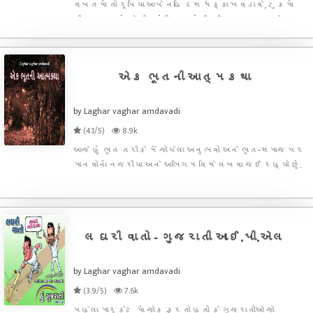
વખતમાં તો રૂપિયા આપે નહિ દસ ધક્કા ખવડાવે, ટુકમાં
શીખવા મળતું કે બીજાનાં ખિસ્સામાંથી રૂપિયા કઢાવવા કેટલા
અઘરા છે બીજો એ પણ ખ્યાલ આવતો કે શોલે માં રામગઢ
વાસીઓ પાસેથી અનાજ ઉઘરાવવામાં ગબ્બર ને કેટલી
તકલીફ પડત
એક ભૂતની આત્મકથા
by Laghar vaghar amdavadi
(4.1/5)
8.9k
આજે હું ભૂત તરીકે મેં જોયેલા અનુભવો અને ભૂત-સમાજ પર
માનવોનાં નજરીયા અને અભિગમ વિષે લખવા જઈ રહ્યો છું.
લઘરી વાતો - ગુજરાતી અાઈ.પી.એલ
by Laghar vaghar amdavadi
(3.9/5)
7.6k
પહેલા માર્કેટ માં જોક ફરતો હતો કે ગુજરાતીઓ જો