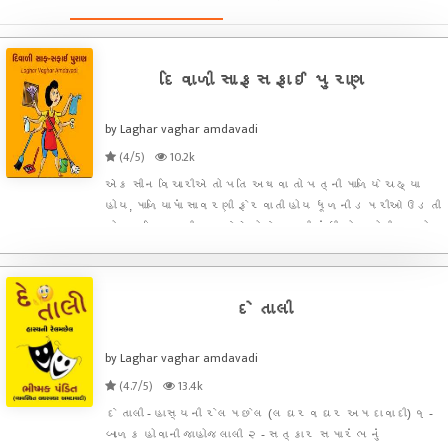
દિવાળી સાફસફાઈ પુરાણ
by Laghar vaghar amdavadi
(4/5)
10.2k
એક સીન વિચારીએ તો પતિ અથવા તો પત્ની માળિયે ચઢ્યા
હોય, માળિયામાં સાવરણી ફેરવાતી હોય ધૂળની ડમરીઓ ઉડતી
હોય પતિ પત્ની બન્નેએ મોઢે બુકાની બાંધી હોય બોલીવુડનો
કોઈ સીન હોય એવું લાગે બસ ખાલી બેકગ્રાઉન્ડમાં સોંગની
ખોટ પડે પણ સાવરણી નો અવાજ નો મધુર સ્વર વચ્ચે
અને આ
દે તાલી
by Laghar vaghar amdavadi
(4.7/5)
13.4k
દે તાલી - હાસ્યની રેલમછેલ (લઘરવઘર અમદાવાદી) ૧ -
બાળક હોવાની જાહોજલાલી ૨ - સત્કાર સમારંભ નું