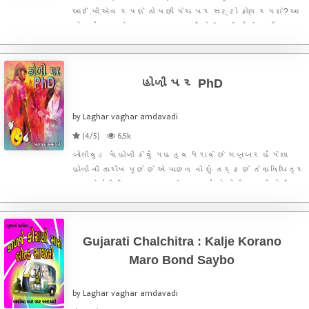
આઈ.પી.એલ રમશે તો પછી મેચ પર સટ્ટો કોણ રમશે? આ
જોક નાં કારણે આપણા ગુજરાત ની કોઈ આઈ.પી.એલ ટીમ
નહતી. પણ અચાનક જ જ્યારથી ગુજરાત ની આઈ.પી.એલ
ટીમ રમતી થઇ ગઈ ગુજરાતી લોકો નો ઉત્સાહ વધી ગયો. એ
વાત અલગ છે કે રાજકોટ ની
હોળી પર PhD
by Laghar vaghar amdavadi
(4/5)
6.5k
બોલીવુડ માં હોળી કેવું મહત્વ ધરાવે છે ગબ્બર હંમેશા
હોળી ની તારીખ પૂછે છે એ પાછળ નો શું તર્ક છે તેવા વિચિત્ર
સવાલો નાં વિચિત્ર જવાબ મેળવવા વાંચો બોલીવુડ ની હોળી
Gujarati Chalchitra : Kalje Korano
Maro Bond Saybo
by Laghar vaghar amdavadi