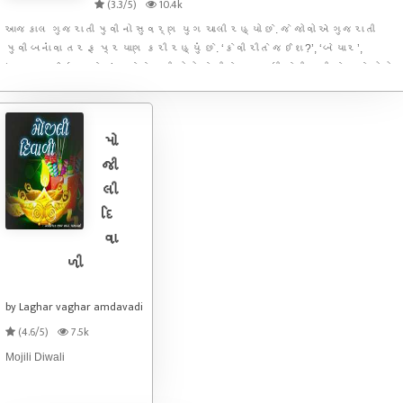
(3.3/5)
10.4k
આજકાલ ગુજરાતી મુવી નો સુવર્ણ યુગ ચાલી રહ્યો છે. જે જોવો એ ગુજરાતી
મુવી બનાંવા તરફ પ્રયાણ કરી રહ્યું છે. ‘કેવી રીતે જઈશ?’, ‘બે યાર’,
‘ગુજ્જુભાઈ ધ ગ્રેટ’ વગેરે મુવી લોકો ને થીયેટર સુધી ખેચી રહી છે અને લોકો
ગુજરાતી મુવી ને હોશે હોશે માણી રહ્યા છે અને વધાવી ર
મો
જી
લી
દિ
વા
ળી
by Laghar vaghar amdavadi
(4.6/5)
7.5k
Mojili Diwali