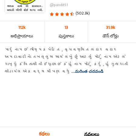
@pandit51
(502.3k)
112k
13
31.9k
అభిప్రాయాలు
పుస్తకాలు
డౌన్ లోడ్లు
મારું નામ છે ભીષ્મક પંડિત , વ્યવસ્થિત લઘર વઘર
અમદાવાદી નાં તખલ્લુસ સાથે લખું છું આટલું મોટું નામ એટલે
રાખ્યું કે પિતાજી ની ઈચ્છા છે કે હું નામ મોટું કરું , હું ગુજરાતી
જોડાયેલ એક વર્ષ થી પણ વધુ
...మరింత చదవండి
కథలు
నవలలు