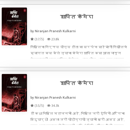
शापित कॅमेरा
by Niranjan Pranesh Kulkarni
(3.7/5)
23.8k
निखिलचा निर्णय योग्य होता का सरपंच साहेबांनी निखीलचं
स्वागत कस केलं त्याचा कॅमेरा शापित कसा झाला जाणून
घेण्यासाठी वाचा शापित कॅमेरा - भाग दोन. भाग एक वाचून
झाल्यावरच वाचकांनी हा भाग वाचवा.
शापित कॅमेरा
by Niranjan Pranesh Kulkarni
(3.5/5)
34.3k
ही कथा निखिल महाजनची आहे. निखिल जरी इंजिनीअरिंगचा
विद्यार्थी असला तरी फोटोग्राफी त्याची खरी आवड आहे.
पण आता त्याला फोटोग्राफी आणि इंजिनिअरिंग पैकी एकच