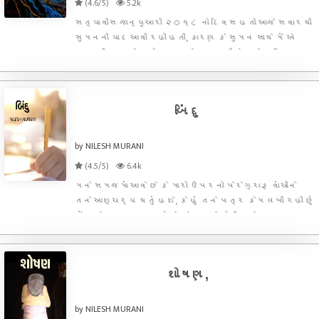
(4.6/5)
5.2k
સત્યાવીસ જાન્યુઆરી ૨૦૧૮ નો દિવસ હતો આજે સવારથી
સુમનની યાદ આવી રહી હતી, કારણ કે સુમન સાથે મેં એ
સમય વિતાવ્યો હતો. સુમનને યાદ કરીને ચહેરા ઉપર
એક સ્મિત ફરી વળતું, પણ હવે સુમન સાથે વાત થયા પછી
ચહેરા ઉપર એક ગમગીની છવાઈ જાય છે. એક
અપરાધભાવ મગજમાં આવી જાય છે. તે
બિંદુ
by NILESH MURANI
(4.5/5)
6.4k
મને સમજમાં આવે છે કે મારો ઉપરનો પેરેગ્રાફ વાંચીને
તને આશ્ચર્ય થતું હશે, કે હું તને પત્ર કેમ લખી રહી છું
મેં તને ખુબ તડપાવ્યો છે, તેના માટે સોરી કહેવા આ પત્ર
નથી લખી રહી. મેં આજ સુધી તારાથી કોઈ વાત નથી છુપાવી,
અને છુપાવવા પણ નથી માંગતી. આજથી છ મહિના પહેલ
શોષણ,
by NILESH MURANI