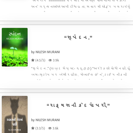
“અપરાધ” ======== વરસાદના એંધાણ વીજળીના ચમકારા
અને ગર્જનાઓએ આપી દીધા હતા. સવારથી ચોફેર પથરાયેલું
વરસાદી વાતાવરણ સતીશને પ્રફુલ્લિત કરી રહ્યું હતું,
એક મોટા પ્રોજેક્ટનું કામ સતીશે પૂર્ણ કર્યું હતું એનો
આનંદ પણ હતો, ઓફીસ કામના બહાને બે વખત તાન્યાને
“સ્પંદન.”
by NILESH MURANI
(4.5/5)
3.9k
“સ્પંદન.” (શબ્દ સંખ્યા:- ૧૬૭૭) “અરે! કશો વાંધો નહી. હું
બસ-સ્ટૉપ પર બેસી રહીશ. મોબાઈલ છે ને, ટાઈમ નીકળી
જશે.” આટલું કહી હું હેડફોન કાનમાં ભરાવી ચાલતો થયો.
નીરજને જ બહાર જવું છે તો હું બે ચાર કલાક એના ઘરે
રોકાઈને એનો પ્રોગ્રામ કેમ બગાડું? એમ વિચારી હું
“રાક્ષસની કેદમાં પરી.”
by NILESH MURANI
(3.3/5)
3.6k