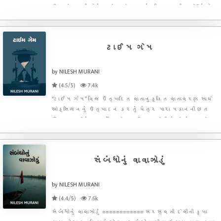
ઉઠને... પછી મોડું થઇ જશે.. હમણાં રીક્ષા આવી જશે.”આંખો
ચોળતો ચોળતો તે ઉભો થઇ બાથરૂમ તરફ ગયો. ઉતાવળે
એણે હાથ અને મોં ઉપર પાણી છાંટયું. પેશાબ કરવા ઉભો
રહ્યો.. “કેટલી
ટાઈમ ગેમ
by NILESH MURANI
(4.5/5)
7.4k
“ટાઈમ ગેમ” વિજ ઉત્પાદિત વાતાનુકૂલિત વાતાવરણ સાથે
ઓક્સિજનનું ઉત્પાદન કરતું યંત્ર મારા મકાનની છત
ઉપર લાગેલું. ડાયનીંગ ટેબલ ઉપર બેસી હું એ યંત્રને
તાકીતાકીને જોઈ રહ્યો, અને વિચારોમાં પડી ગયો કે હું ક્યાં
આવી ગયો? અચાનક મને કોઈ વિચાર આવ્યો. હું અલમારી ત
સંબંધોનું વાવાઝોડું
by NILESH MURANI
(4.4/5)
7.6k
સંબંધોનું વાવાઝોડું ============ સરસ્વતી દેવીની કૃપા