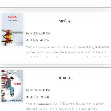
પાડી દીધી એટલે કશું જ ન થાય. એન.જી.ઓ.માં મારુ મુખ્ય
કામ પતિ-પત્નીઓના ઝગડાઓમાં સમાધાન કરાવવાનું. અને આ
શું? એક બાળકનું કાઉન્સેલિંગ? મેં ક્યારેય નહોત
પાખંડ
by NILESH MURANI
(4.5/5)
8.3k
“પાખંડ” ===== વિશાળ મંડપમાં બેઠેલા હજારો અનુયાયીઓમાંથી
ટુટેલા ફાટેલા અને મેલાઘેલા જભ્ભા-લેંઘામાં માથે દેશી પાઘડી
પહેરેલો દેવજી માતાને કુતુહલવશ આગળની હરોળમાં બેઠો
નિહાળી રહ્યો. અત્યારે એ માતાના
વજન.
by NILESH MURANI
(4.9/5)
6.4k
“વજન.” ====== કબીરને ઊંઘ આવતી હતી. પણ રશ્મિએ
જોરથી એની પીઠ ઉપર ધબ્બો મારીને ઉઠાડ્યો. “ઉઠ,