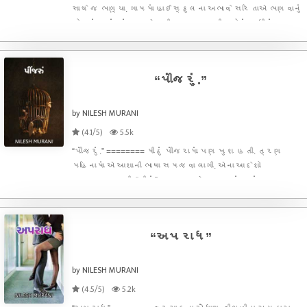
સાથે જ ભણ્યા. ગામમાં હાઈસ્કુલના અભાવે સરિતાએ ભણવાનું
છોડ્યું હતું. સંજય એગ્રીકલ્ચરલ ડીપ્લોમાં સુધીનું
ભણતર કરીને ગામમાં પરત આવ્યો હતો. જુદા જુદા ગામોમાં
ફરીને ખેતીવાડી સલાહકાર તરીકેનો અનુભવ લેવા લાગ્યો.
“પીંજરું.”
by NILESH MURANI
(4.1/5)
5.5k
“પીંજરું.” ======== મીઠું પીંજરામાં પણ ખુશ હતી. ત્રણ
મહિનામાં એ આશાની ભાષા સમજવા લાગી. એના આદેશો
અનુસરવા લાગી. “મીઠું” નામ આશાએ જ પાડ્યું હતું. ત્રણ
મહિના પહેલા મીઠુંને
“અપરાધ”
by NILESH MURANI
(4.5/5)
5.2k