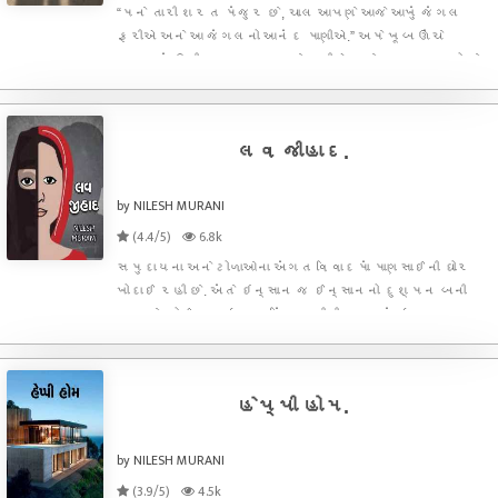
“મને તારી શરત મંજુર છે, ચાલ આપણે આજે આખું જંગલ
ફરીએ અને આ જંગલનો આનંદ માણીએ.” અમે ખૂબ ઊંચે
આકાશમાં ઉડી રહ્યા હતા અને પરીએ મને હુકમ કર્યો કે
“હવે તું રાક્ષસના શરીરમાંથી નીકળી જા તું પણ મુક્ત અને
હું પણ મુક્ત..” પરીનો આદેશ મળતા જ હું જેવો રાક્ષસના
શરીરમ
લવ જીહાદ.
by NILESH MURANI
(4.4/5)
6.8k
સમુદાયના અને ટોળાઓના અંગત વિવાદમાં માણસાઈની ઘોર
ખોદાઈ રહી છે. અંતે ઇન્સાન જ ઈન્સાનનો દુશ્મન બની
જાય છે. કોઈ પણ ધર્મ હિંસા નથીશીખવાડતું. ધર્મ
ધર્મની જગ્યાએ હોય છે જયારે કર્મ કર્મની જગ્યાએ,
સાચો ધર્મ એજ છે કે તમે કર્મ ન ચુકી જાઓ.
હેપ્પી હોમ.
by NILESH MURANI
(3.9/5)
4.5k