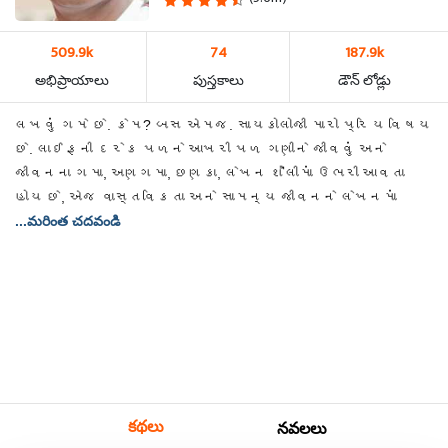
509.9k
74
187.9k
అభిప్రాయాలు
పుస్తకాలు
డౌన్ లోడ్లు
લખવું ગમે છે. કેમ? બસ એમજ. સાયકોલોજી મારો પ્રિય વિષય
છે. લાઈફની દરેક પળને આખરી પળ ગણીને જીવવું અને
જીવનના ગમા, અણગમા, છણકા, લેખન શૈલીમાં ઉભરી આવતા
હોય છે, એજ વાસ્તવિકતા અને સામન્ય જીવનને લેખનમાં
...మరింత చదవండి
కథలు
నవలలు