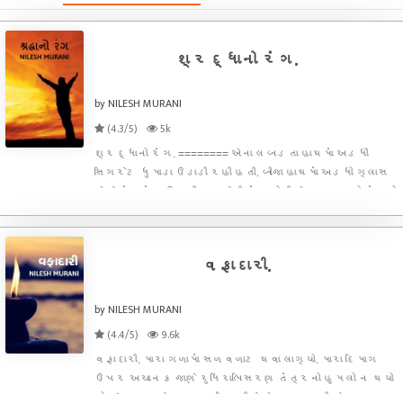
શ્રદ્ધાનો રંગ.
by NILESH MURANI
(4.3/5)
5k
શ્રદ્ધાનો રંગ. ======== એના લબડતા હાથમાં અડધી
સિગરેટ ધુમાડા ઉડાડી રહી હતી. બીજા હાથમાં અડધો ગ્લાસ
એને માંડમાંડ ઉઠાવી હળવેથી આંખ ખોલી એક નાનકડો ઘૂંટડો
ઉતારી એને ગ્લાસ ઉપર નજર કરી. એની સામે બેઠલા
અન્ય ત્રણ મિત્રોનો હળવો હળવો બબડાટ એના કાને
અફળાયો. “માઈકલ
વફાદારી.
by NILESH MURANI
(4.4/5)
9.6k
વફાદારી. મારા ગળામાં સળવળાટ થવા લાગ્યો. મારા દિમાગ
ઉપર અચાનક જાણે રુધિરાભિસરણ તંત્રનો હુમલો ન થયો
હોય! કદાચ છેલ્લા છ મહિનાથીકે એક વર્ષથી કે કદાચ