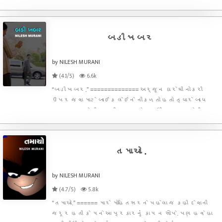
ચાર પાંચ વર્ષથી, મને નથી ખબર, પણ આવો હુમલો
ક્યારેય નથી થયો. કદાચ મારો અંત નજીક હોય એવું લાગે છે.
ખરેખરે માર
બડી ખબર
by NILESH MURANI
(4.1/5)
6.6k
“બડી ખબર.” ============== અર્જુન ઘરેથી નોકરી
ઉપર જવા માટે બાઈક લેઈને નીકળતો હતો ત્યારે બાય
બાય કરવા એની પત્ની બહાર ગેટ સુધી મુકવા આવેલી. આ
સમયે પડોશમાં રહેતા સુસીલાબેન રોજીની જેમ આ દ્રશ્ય
જોઈ રહ્યા હતા. અર્જુન રોજ ઘરમાંથી બહાર નીકળીને
રોજ પૂર્વ દિશા તરફ
તમાચો .
by NILESH MURANI
(4.7/5)
5.8k
“તમાચો.” ====== મારે મોહિતસરને પહેલા જ કહી દેવાની
જરૂર હતી કે મને આ પ્રકારનું કામ ન સોંપે. પણ હવે હા