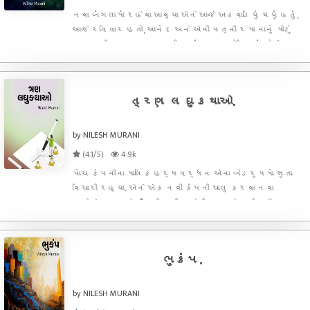
નવા બંગલામાં રહેવા આવ્યા એને આજે અઠવાડિયું થયું હતું,
આજે રવિવાર હતો, આનંદ અને એની પત્ની રમા નાનું મોટું
કામ કરી રહ્યાહતા, છ મહિમાનું બાળક ઘોડિયામાં પોઢેલુ
અને પાંચ વર્ષનો રાહુલ દાદરા ઉપર બેઠો આઈ પેડમાં
ગેમ રમી રહ્યો. રમાએ હોલમાં નકામો સમાન વિખેરી રાખ્યો
ત્રણ લઘુકથાઓ.
by NILESH MURANI
(4.1/5)
4.9k
પાંચ કંપનીના માલિક હર્ષવર્ધન એના બેડરુમમાં સુતા
વિચારી રહ્યા. એને એક નવી કંપની ચાલુ કરવા નવા
પ્રોજેક્ટ માટે તૈયારી કરી રાખેલી, પણ જે જમીન ઉપર
એને એ પ્રોજેક્ટ ચાલુ કરવાનો હતો એ જમીન વિવાદાસ્પદ
હતી. જો એ જમીનનો વિવાદ નહી ઉકેલાય તો તેની બધીજ
મહેનત પાણીમાં જશ
ભુકંપ.
by NILESH MURANI