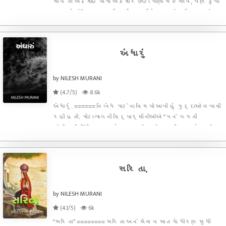
થાય તો અઠવાડિયામાં એકવાર છાંટો પાણી થઇ જાય, પણ કૃપા
થાય તો ને? સરસ્વતી મારી પત્નીનું નામ છે. મહિનાના છેલ્લા
રવિવારે દેવીજીની કિટી પાર્ટીની જ રાહ જોતો, બીજો તો કોઈ
લાભ ન થાય પણ દેવીજીની ગેરહાજરીમાં છ
અંધારું
by NILESH MURANI
(4.7/5)
8.6k
અંધારું. ====== નિબંધ માટેના વિષયો આપી હું મુદ્દાઓ લખાવી
રહી હતી. મોટાભાગની વિદ્યાર્થીનીઓએ “મને ગમતી
સેલીબ્રીટી” વિષય પસંદ કર્યો હતો. મારા દિમાગમાં અમોલ
પાલેકર અને દેવ આનંદ જેવા કલાકારો ઘંટડી મારવા
લાગ્યા. મને મારા એ કોલેજના દિવસો યાદ આવી ગયા. જો હ
સરિતા.
by NILESH MURANI
(4.1/5)
6k
“સરિતા” ======== સરિતા અને સંજય સાતમાં ધોરણ સુધી