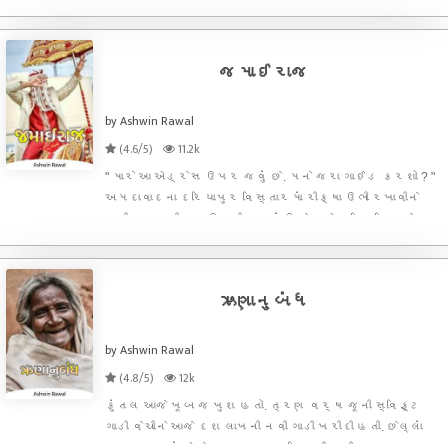
હોટલમાં રૂમ લઈ લીધો. મકાન શોધવામાં કદાચ ત્રણ ચાર
દિવસ થઈ જાય તો તત્કાલ રહેવા-જમવાની વ્યવસ્થા
કરવી જરૂરી હતી. જો કે એની ટ
જમાઈરાજ
by Ashwin Rawal
(4.6/5)
11.2k
" મારે આ એડ્રેસ ઉપર જવું છે. મને જરા ગાઈડ કરશો ? "
અમદાવાદના દરિયાપુર વિસ્તારમાં રીક્ષા ઉભી રખાવીને
વાડીગામ ભજીયા હાઉસની બાજુમાં ઊભેલા એક શિક્ષિત દેખાતા
વડીલને ધર્મેશે ચિઠ્ઠી બતાવી. "અચ્છા તો તમારે પુનિત
પોળ માં જવું છે ! જુઓ આ સામે દેખાય ન
ઋણાનુબંધ
by Ashwin Rawal
(4.8/5)
12k
કુંતલ આજે ખૂબ જ ખુશ હતો. ત્રણ વર્ષ જૂની સ્વિફ્ટ
ગાડી વેચીને આજે દશ લાખની નવી ગાડી ખરીદી હતી. છેલ્લાં