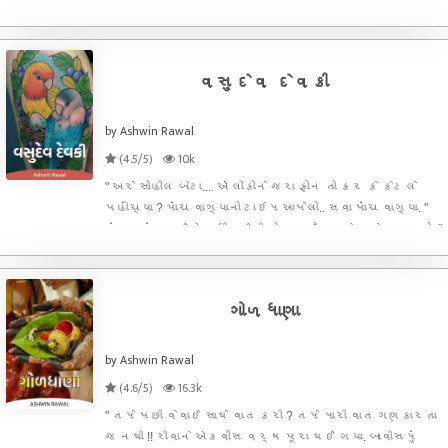
બાર વર્ષમાં એણે ખૂબ જ પ્રગતિ કરી હતી.
મલ્ટિનેશનલ કંપનીમાં એ રીજીયોનલ સેલ્સ મેનેજર હતો.
હજુ એક મહિના પહેલાં જ એને પ્રમોશન મળ્યું હતું અને
મહિને બે લાખના પ
વસુદેવ દેવકી
by Ashwin Rawal
(4.5/5)
10k
" અરે સોહીલ બેટા.... એ લોકોને જરા ફોન તો કર કે કેટલે
પહોંચ્યા ? પાંચ વાગ્યાનો ટાઇમ આપેલો.. સવા પાંચ વાગ્યા. "
ચંદ્રકાંતભાઈએ અધીરાઈથી પોતાના પૌત્રને આદેશ આપ્યો. "
જી દાદુ " સોહીલે દાદા ને કહ્યુ અને મોબાઈલ હાથમાં લીધો. "
રહેવા દે સોહીલ... આવતા જ હશે ! દ
ગોળધાણા
by Ashwin Rawal
(4.6/5)
16.3k
" તમે પછી વેવાઈ સાથે વાત કરી ? તમે મારી વાત ગણકારતા
જ નથી !! રીવાને એકવીસ વર્ષ પૂરા થઈ ગયા. બાવીસમું