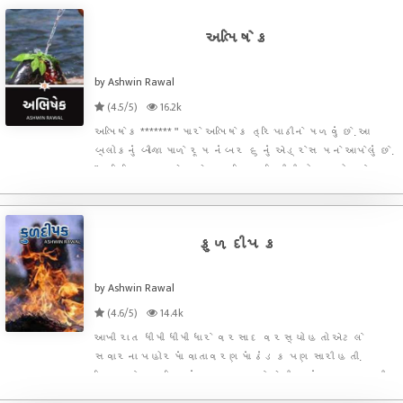
અભિષેક
by Ashwin Rawal
(4.5/5)
16.2k
અભિષેક ******* " મારે અભિષેક ત્રિપાઠીને મળવું છે. આ
બ્લોકનું બીજા માળે રૂમ નંબર ૬ નું એડ્રેસ મને આપેલું છે.
" અદિતિ વ્યાસ એમ.એસ. યુનિવર્સિટીની બોયઝ હોસ્ટેલના
સિક્યુરિટી સાથે વાત કરી રહી હતી. "તમે અંદર ના જઇ શકો
મેડમ. આ બોયઝ હોસ્ટેલ છે. ગર્લ્સને અંદર પ
કુળદીપક
by Ashwin Rawal
(4.6/5)
14.4k
આખી રાત ધીમી ધીમી ધારે વરસાદ વરસ્યો હતો એટલે
સવારના પહોરમાં વાતાવરણમાં ઠંડક પણ સારી હતી.
દિવ્યાબેન ના દિલમાં પણ અત્યારે એવી જ ઠંડક પ્રસરી
હતી. થોડીવાર પહેલા જ અમેરિકાથી ધર્મેશભાઈ નો ફોન