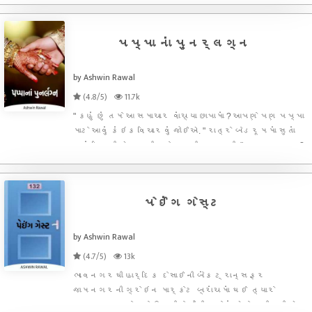
હતું. એના તમામ મિત્રો ક્યાંથી ક્યાં આગળ નીકળી ગયા હતા
જ્યારે આટલાં વર્ષો પછી પણ એ થાંભલાની જેમ ત્યાંનો
પપ્પા નાં પુનર્લગ્ન
by Ashwin Rawal
(4.8/5)
11.7k
" કહું છું તમે આ સમાચાર વાંચ્યા છાપામાં ? આપણે પણ પપ્પા
માટે આવું કંઇક વિચારવું જોઈએ. " રાત્રે બેડરૂમમાં સુતાં
સુતાં નિરાલી એ જયદીપને મનની વાત કરી. " કયા સમાચાર ?
" જયદીપને કંઈ સમજાયું નહીં. " તમે તો સવારે છાપું પણ
શાંતિથી વાંચતા નથી. મુખ્ય મુખ્ય સમાચાર જ
પેઈંગ ગેસ્ટ
by Ashwin Rawal
(4.7/5)
13k
ભાવનગરથી હાર્દિક દેસાઈની બેંક ટ્રાન્સફર
જામનગરની ગ્રેઇન માર્કેટ બ્રાંચમાં થઈ ત્યારે
જામનગર સ્ટેશને ઉતરીને સૌથી પહેલાં એણે નજીકની એક