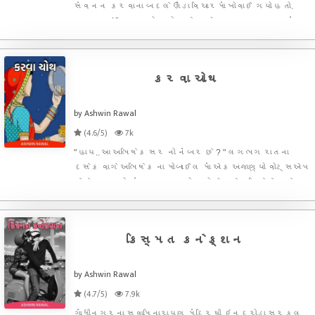
સંવનન કરવાના બદલે ઊંડા વિચારમાં ખોવાઈ ગયો હતો.
ભાર્ગવ 48 વર્ષનો હતો અને આ એના પુનર્લગ્ન હતાં.
દોઢ વર્ષ પહેલાં જ એની પ્રેમાળ પત્ની નેહા નું અચાનક
હાર્ટ એટેકમાં અવસાન થઈ ગયું હતું. મોટી દીકરી આરોહી
16 વર
કરવા ચોથ
by Ashwin Rawal
(4.6/5)
7k
" હાય.. આ અભિષેક સર નો નંબર છે ? " લગભગ રાતના
દસેક વાગે અભિષેક ના મોબાઈલ માં એક અજાણ્યો વોટ્સએપ
મેસેજ આવ્યો. નંબર અજાણ્યો હતો એટલે અભિષેકે સામે
જવાબ વાળ્યો. " જી.. આપ કોણ ? " " હું અદિતિ મુંબઈથી. આપનો
નંબર મને પ્રિયા દીક્ષિત પાસેથી મળ્યો છે. " " પ્રિય દીક
કિસ્મત કનેક્શન
by Ashwin Rawal
(4.7/5)
7.9k
ગાંધીનગરના સ્વામિનારાયણ મંદિરથી ઇન્દ્રોડા સર્કલ