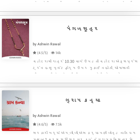
બેઠા ને ઉપર બીજા ચાર મહિના ગયા. તમે એકવાર એમની
સાથે વાત કરી લો કે એમનો શું વિચાર છે ? " સરલાબેને રાત્રે
હસમુખભાઈ ને ફરી યાદ દેવડાવ્યું. " હું મોકો જોઈને
મંગળસૂત્ર
by Ashwin Rawal
(4.5/5)
14k
વડોદરાથી રાત્રે 10.30 વાગે ઉપડતી વડોદરા એક્સપ્રેસ
ટ્રેન હજુ પ્લેટફોર્મ ઉપર મુકાઈ નહોતી. ચોમાસાની
સીઝન હતી એટલે ઝાઝી ભીડ પણ નહોતી. પોતાના કોચ
નંબરની સામેના એક બાંકડા ઉપર બેસીને અનિરુદ્ધ
ટ્રેનની રાહ જોઈ રહ્યો હતો. જેવી ટ્રેન યાર્ડમાંથી
પ્લેટફોર્મ ઉપર આવ
ગ્રામ કન્યા
by Ashwin Rawal
(4.6/5)
7.5k
સરકારી ખર્ચે એમ.બી.બી.એસ કર્યા પછી બોન્ડ ના નિયમ
મુજબ 1 વર્ષ સુધી સરકાર કહે તે ગ્રામ્ય વિસ્તારમાં