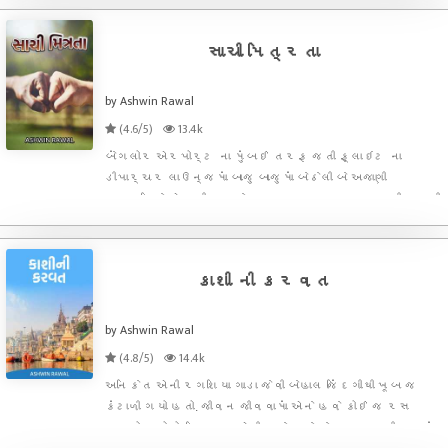
આવી ગયો હતો કે કૈવલને એરપોર્ટ જઈને લઈ આવ્યો છું.
તમે લોકો કોઈ ચિંતા ન
સાચી મિત્રતા
by Ashwin Rawal
(4.6/5)
13.4k
બેંગલોર એરપોર્ટ ના મુંબઈ તરફ જતી ફ્લાઇટ ના
ડીપાર્ચર લાઉન્જમાં બાજુ બાજુમાં બેઠેલી બે અજાણી
વ્યક્તિઓ એક બીજા સાથે સમય પસાર કરવા વાતચીત કરી
રહી હતી. " આજકાલ ફલાઇટો બહુ લેટ પડે છે." સુધીર
ગણાત્રાએ બાજુમાં બેઠેલા ભાઈ સાથે વાત શરૂ કરી. એ ભાઈએ
થોડી વાર પહેલ
કાશી ની કરવત
by Ashwin Rawal
(4.8/5)
14.4k
અનિકેત એની રગશિયા ગાડા જેવી બેહાલ જિંદગીથી ખૂબ જ
કંટાળી ગયો હતો. જીવન જીવવામાં એને હવે કોઈ જ રસ
રહ્યો નહોતો. કિસ્મત એની સાથે જાણે કે મજાક કરી રહ્યું