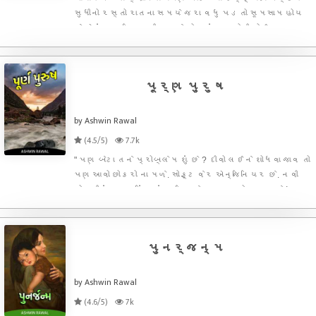
સુધીનો રસ્તો રાતના સમયે જરા વધુ પડતો સૂમસામ હોય
છે એમાં પણ શિયાળાની રાત્રે તો ત્યાં માણસોની કોઈ
અવરજવર જ હોતી નથી. એકલદોકલ ગાડીઓના અવાજ
સિવાય નીરવ શાંતિ આ રોડ ઉપર પથરાયેલી હોય છે. આવા
સૂમસામ રસ્તા ઉપર શિયાળા
પૂર્ણ પુરુષ
by Ashwin Rawal
(4.5/5)
7.7k
" પણ બેટા તને પ્રોબ્લેમ શું છે ? દીવો લઈને શોધવા જાવ તો
પણ આવો છોકરો ના મળે. સોફ્ટવેર એન્જિનિયર છે. નવી
નોકરીમાં સ્ટાર્ટિંગ માં જ સિત્તેર હજારનો પગાર છે !
આનાથી વધારે શું જોઇએ ? દેખાવમાં પણ હેન્ડસમ છે !! બે-
ત્રણ વર્ષ પછી વિદેશ જવાનો પ્લાન પણ કરી રહ્
પુનર્જન્મ
by Ashwin Rawal
(4.6/5)
7k