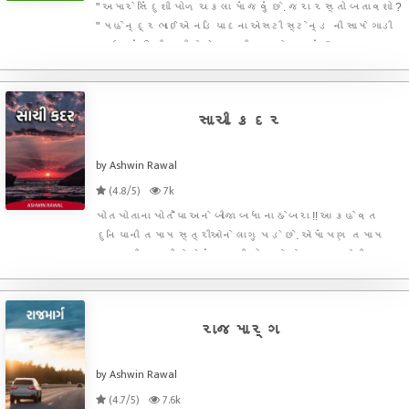
" અમારે સિંદુશી પોળ ચકલા માં જવું છે. જરા રસ્તો બતાવશો ?
" મહેન્દ્રભાઈએ નડિયાદના એસટી સ્ટેન્ડ ની સામે ગાડી
સાઇડમાં ઊભી રાખીને એક લારીવાળા ને પૂછ્યું. " બસ.... આ જ
રસ્તે જરા આગળ જાઓ. સંતરામ મંદિર સર્કલ આવશે....
સામે ગ્લોબ સિનેમા તમને દેખાશે..... ત્યાંથી ડ
સાચી કદર
by Ashwin Rawal
(4.8/5)
7k
પોતપોતાના પોતૈયા અને બીજા બધા ના ઢેબરા !! આ કહેવત
દુનિયાની તમામ સ્ત્રીઓને લાગુ પડે છે. એમાં પણ તમામ
ગુજરાતી સ્ત્રીઓ એવું માનતી હોય છે કે...... મારા જેવી દાળ
કોઈ બનાવી ના શકે..... આપણા ઘર જેવી દાળ ઢોકળી કોઈના
ઘરે થતી નહીં હોય...... મારા જેવા મેથીના થેપલા
રાજમાર્ગ
by Ashwin Rawal
(4.7/5)
7.6k