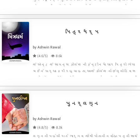
સેવા આપવી પડે છે. ડોક્ટર સોહીલ આચાર્ય ગવર્મેન્ટ
કોલેજમાં એમ.બી.બી.એસ તો થઈ ગયો પણ સરકારી નિયમ
મુજબ એનું પોસ્ટીંગ પંચમહાલ જિલ્લામાં દાહોદ વિસ્તારમાં
નંદપુર ગા
મિત્રધર્મ
by Ashwin Rawal
(4.6/5)
8.6k
જે એન્ડ જે સાયન્સ કોલેજ ની કેન્ટીનમાં ચાર મિત્રો ભેગા
થઈને ચર્ચા કરી રહ્યા હતા. આજે કોલેજ નો છેલ્લો દિવસ
હતો. ગેટ ટુ ગેધર જેવું વાતાવરણ હતું. હવે રીઝલ્ટ આવી
જાય પછી સૌ પોતપોતાના માર્ગે આગળ વધવાના હતા. ફરી
કોલેજમાં ભેગા થવાનો અવસર હવે મળવાનો નહોતો. આદિત્ય
પુનર્લગ્ન
by Ashwin Rawal
(4.8/5)
8.3k
લગ્નની પહેલી રાતે ભાર્ગવ જોષી પોતાની નવોઢા પત્ની સાથે