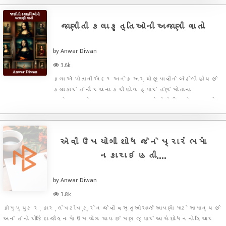
વિજ્ઞ
જાણીતી કલાકૃત્તિઓની અજાણી વાતો
by Anwar Diwan
3.6k
કલા એ પોતાની અંદર અનેક અર્થો છુપાવીને બેઠેલી હોય છે
કલાકારે તેની રચના કરી હોય ત્યારે તેણે પોતાના
મનોજગતને સાકાર રૂપ આપવા માટે તેનો ઉપયોગ કર્યો
હોય છે તે કારણે જ્યારે તેને લોકો જોતા હોય છે ત્યારે તેમને
પોતાની રસ રૂચિ અનુસાર તેમાં અર્થ સાંપડતા હોય છે અને
તે
એવી ઉપયોગી શોધ જેને પ્રારંભમાં
નકારાઇ હતી....
by Anwar Diwan
3.8k
કોમ્પ્યુટર, કાર, લેપટોપ,ટ્રેન જેવી વસ્તુઓ આજે આપણાં માટે સામાન્ય છે
અને તેનો રોજિંદા જીવનમાં ઉપયોગ થાય છે પણ જ્યારે આ સંશોધનનો વિચાર