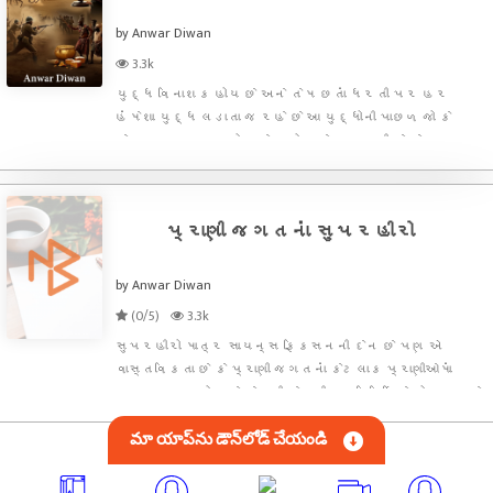
by Anwar Diwan
3.3k
યુદ્ધ વિનાશક હોય છે અને તેમ છતાં ધરતી પર હર
હંમેશા યુદ્ધ લડાતા જ રહે છે આ યુદ્ધોની પાછળ જો કે
કેટલાક ખાસ કારણો રહેલા હોય છે પણ અહી જે કેટલાક
યુદ્ધોની વાત કરાઇ છે તેનાં કારણો ખુબ જ વાહિયાત
હતા.પેરૂ, ચિલિ અને બોલિવિયા વચ્ચે ૧૮૭૯ - ૧૮૮૩
દરમિયાન ભયંકર યુદ્ધો
પ્રાણી જગતનાં સુપરહીરો
by Anwar Diwan
(0/5)
3.3k
સુપરહીરો માત્ર સાયન્સ ફિકસનની દેન છે પણ એ
વાસ્તવિકતા છે કે પ્રાણી જગતનાં કેટલાક પ્રાણીઓમાં
સુપરપાવર હોય છે.તેમની કેટલીક ગતિવિધિઓ તો આપણને
એ જ અનુભવ કરાવતી હોય છે. પક્ષીઓ આગનો ઉપયોગ
మా యాప్‌ను డౌన్‌లోడ్ చేయండి
શિકાર કરવા માટે કરતા હોવાનું ઓસ્ટ્રેલિયાનાં સંશોધકોનાં
ધ્યાનમાં આવ્યું છે