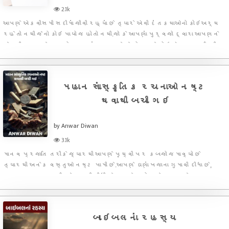
2.1k
આપણે એકવીસમી સદીમાં જીવી રહ્યાં છે ત્યારે એવી દંતકથાઓનો કોઇઅર્થ
રહેતો નથી જેનો કોઇ પાયો જ હોતો નથી.જો કે આપણાં પુર્વજો દ્વારા આપણને
કેટલીક કથાઓ, પાત્રો વારસામાં અપાયા છે જે મોટાભાગે કોઇ એક વ્યક્તિની
કલ્પના નથી પણ તે સંખ્યાબંધ લોકોની માન્યતા સાથે સંકળાયેલ
મહાન સાંસ્કૃતિક રચનાઓ નષ્ટ
થવાથી બચી ગઇ
by Anwar Diwan
3.1k
માનવ પ્રજાતિ તરીકે જ્યારથી આપણે પૃથ્વી પર કબજો જમાવ્યો છે
ત્યારથી અનેક વસ્તુઓ નષ્ટ પામી છે.આપણે ઘણાં ખજાના ગુમાવી દીધા છે,
મુલ્યવાન કલાકૃત્તિઓ ગુમાવી દીધી છે કયારેક તો આખે આખા શહેર પણ ગુમ
થઇ ગયા છે જો કે કેટલીક એવી વસ્તુઓ છે જે નષ્ટ થવાને આરે પહોંચી ગઇ
હત
બાઇબલનાં રહસ્ય