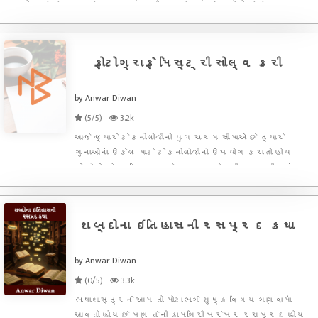
કરાયો અને તે વસ્તુઓ બનાવવામાં આવી ત્યારે ઘણાં એવા લોકો જેને
પ્રભાવશાળી માનવામાં આવે છે તેમણે આ વસ્તુઓ અંગે નકારાત્મક વિચાર
ફોટોગ્રાફે મિસ્ટ્રી સોલ્વ કરી
by Anwar Diwan
(5/5)
3.2k
આજે જ્યારે ટેકનોલોજીનો યુગ ચરમ સીમાએ છે ત્યારે
ગુનાઓનાં ઉકેલ માટે ટેકનોલોજીનો ઉપયોગ કરાતો હોય
છે.ફોરેન્સિક વિભાગ અને સાયબર સેલની મદદથી ઘણાં
ગુનાઓને આસાનીથી ઉકેલી શકાતા હોય છે અને ગુનેગારને
અદાલતમાં રજુ કરવામાં સફળતા પ્રાપ્ત થાય છે તેવામાં આ
એજન્સીઓ કેવા પ
શબ્દોના ઇતિહાસની રસપ્રદ કથા
by Anwar Diwan
(0/5)
3.3k
ભાષાશાસ્ત્રને આમ તો મોટાભાગે શુષ્ક વિષય ગણવામાં
આવતો હોય છે પણ તેની કામગિરી ખરેખર રસપ્રદ હોય