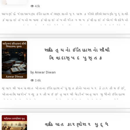
4.1k
આપણે હંમેશા આપણા ઇતિહાસને જાણવાનો પ્રયાસ કરીએ છીએ આપણાં પુર્વજો
કેવા હશે તેમનો સમાજ કેવો હશે તેમની રીત રસમ કેવી હશે તે અંગે સંશોધનો
ચાલતા જ રહે છે અને આ સંશોધનોમાં તેના ઉત્તરો મળે પણ છે જો કે સંશોધનો
ક્યારેક ઉત્તરો મેળવવાને બદલે નવા સવાલોનો પણ સામનો કરતા
સાહિત્યનાં ઇતિહાસનાં સૌથી
વિવાદાસ્પદ પુસ્તક
by Anwar Diwan
3.4k
જ્યારથી માનવજાત પોતાના ઇતિહાસને પુસ્તકોનાં પાના પર કંડારતી થઇ છે,
પોતાના વિચારોને રજુ કરતી થઇ છે ત્યારથી માંડીને અત્યાર સુધીનો ઇતિહાસ
જોઇએ તો લેખકોએ પોતાના અનુભવોને અને પોતે જે જાણે છે તેને પુસ્તકોમાં
પ્રદર્શિત કરવાની પરંપરા રચી છે અને આ પ્રકારનાં પુસ્તકો
વાહિયાત કારણોસર યુદ્ધ