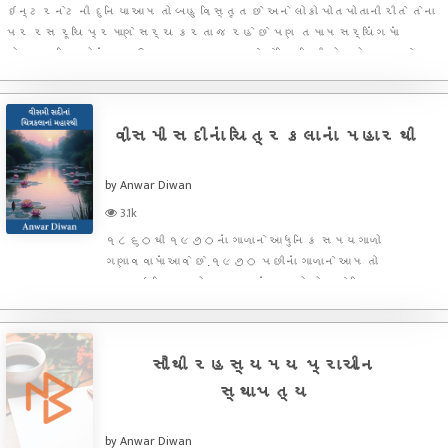
ઇન્ટરનેટની દુનિયા આમ તો બહુ વિસ્તૃત છે અને લોકો પોતપોતાની રીતે તેના
પર રસ રૂચિ પ્રમાણે સર્ચ કરતા જ રહે છે પણ તમામ સર્ચિંગમાં
મોખરાના વિષયોમાં વણ ઉકલ્યા રહસ્ય અને સેલિબ્રિટી ટોપમોસ્ટ રહે
છે.પ્રિન્સેસ ડાયનાનું નામ ઇન્ટરનેટ પર સર્ચ કરનાર કોઇપણ
વ્યક્તિથી અજાણ
વીસમી સદીનાં ચિત્રકલાનાં મહારથી
by Anwar Diwan
3.1k
૧૮૬૦થી ૧૯૭૦નાં ગાળાને આધુનિક સમયગાળો
ગણાવવામાં આવે છે.૧૯૭૦ પછીનાં ગાળાને આમ તો
અનુઆધુનિક ગાળો ગણાવવામાં આવતો હોય છે.ચિત્રકલા આમ
તો આપણી સૌપ્રથમ કલાનું રૂપ છે કારણકે આપણાં પુર્વજો
જ્યારે ગુફાઓમાં રહેતા હતા ત્યારે તેમણે પણ પોતાનાં
મનોભાાવોને વ્યક્ત કરવા માટ
સૌથી રહસ્યમય પ્રાચીન
સ્થાપત્ય
by Anwar Diwan