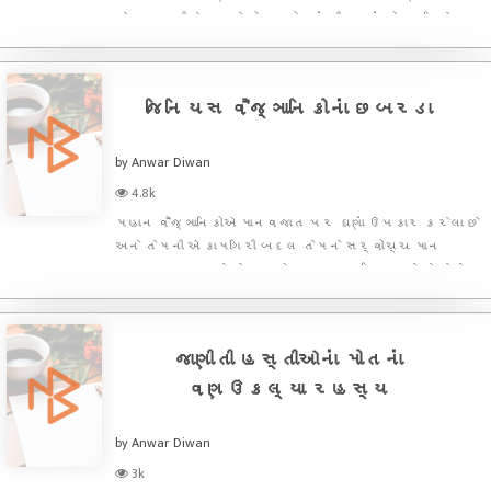
છે.ખાસ કરીને આપણે રોજબરોજનાં જીવનમાં કોમ્યુનિકેશન
માટે જ્યારે શબ્દોનો ઉપયોગ કરતા હોઇએ છીએ ત્યારે
આપણને તે શબ્દોનો ઇતિહાસ ખબર હોતી નથી આજે આપણે
જે અર્થમાં અમુક શબ્
જિનિયસ વૈજ્ઞાનિકોનાં છબરડા
by Anwar Diwan
4.8k
મહાન વૈજ્ઞાનિકોએ માનવજાત પર ઘણાં ઉપકાર કરેલા છે
અને તેમની એ કામગિરી બદલ તેમને સર્વોચ્ચ માન
સન્માન પણ મળે છે પણ એ પણ વાસ્તવિકતા છે કે તેઓ
પણ આપણાં જેવા જ સામાન્ય માનવીઓ હતા અને તે કારણે
તેમણે પણ ઘણી ભૂલો કરી હતી જેને આજે આપણે
નજરઅંદાજ કરી ચુક્યા છે પણ તેમણ
જાણીતી હસ્તીઓનાં મોતનાં
વણઉકલ્યા રહસ્ય
by Anwar Diwan
3k