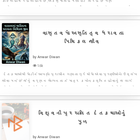
કોઇનો હાથ રહેલો હોય છે.અકસ્માતો હંમેશા ઘટતા રહે છે પણ
આયોજનપુર્વક કરેલ ગુનાઓ અલગ જ તરી આવતા હોય છે.આ પ્રકારનાં
ગુનાઓ ક્યારેક રહસ્યમય બની રહેતા હોય છે અને જેમ જેમ સમય વીતતો
જાય છે તેનાં પરનું રહસ્
વાસ્તવમાં અસ્તિત્વ ધરાવતા
મિથિકલ જીવ
by Anwar Diwan
1.6k
દંતકથાઓથી માંડીને આપણાં પ્રાચીન ગણાતા ગ્રંથોમાં એવા પ્રાણીઓનાં ઉલ્લેખ
જોવા મળે છે જેનું વર્ણન સાંભળતા તે માત્ર કપોળકલ્પિત હોવાનું જ લાગે
છે.તેમના હોવા અંગેનાં કોઇ નક્કર પુરાવા પણ હોતા નથી.પણ જો કોઇ તમને
કહે કે તેમાંના ઘણાં પ્રાણીઓ આજે પણ અસ્તિત્વ ધરાવે છ
વિશ્વની પ્રચલિત દંતકથાઓનું
મુળ
by Anwar Diwan