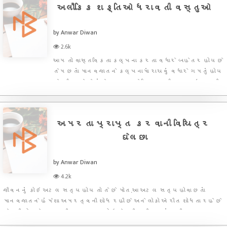
અલૌકિક શક્તિઓ ધરાવતી વસ્તુઓ
by Anwar Diwan
2.6k
આમ તો વાસ્તવિકતા કલ્પના કરતા વધારે બહેતર હોય છે
તેમ છતાં માનવજાતને કલ્પનામાં રાચવું વધારે ગમતું હોય
છે પરિણામે તે હંમેશા જાદુ અને મિથ પર વિશ્વાસ ધરાવતી
હોય છે.આમ તો માનવ તરીકે કેટલીક મર્યાદાઓ જોડાયેલી
છે અને એટલે જ માનવ હંમેશા વધારે શક્તિ પ્રાપ્ત
કરવાનો પ
અમરતા પ્રાપ્ત કરવાની વિચિત્ર
ઘેલછા
by Anwar Diwan
4.2k
જીવનનું કોઇ અટલ સત્ય હોય તો તે છે મોત.આ અટલ સત્ય હોવા છતાં
માનવજાતને હંમેશા અમરત્વની શોધ રહી છે અને લોકો એ રીત શોધતા રહે છે
જેનાથી મોતને માત આપી શકાય પણ કોઇ તેનાથી બચી શક્યું નથી.જન્મ
લેનારને મોત આવવાની જ છે તે સત્યને જાણવા છતાં કેટલાક લોકોએ ક્યારેક