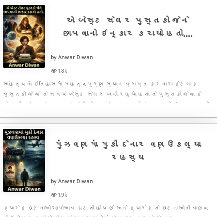
એ બેસ્ટ સેલર પુસ્તકો જેને
છાપવાનો ઇન્કાર કરાયો હતો....
by Anwar Diwan
1.8k
સાહિત્યનાં ઇતિહાસમાં મહત્વપુર્ણ સ્થાન પ્રાપ્ત કરનારા કેટલાક
પુસ્તકો જે જે તે સમયે બેસ્ટ સેલર બની રહ્યાં હતા તે પુસ્તકો જેવા કે
ગોન વીથ ધ વાઇન્ડ અને હેરી પોટરને પ્રકાશકોએ છાપવાનો ઇન્કાર કરી
દીધો હતો તેમને લાગતું હતું કે આ પુસ્તકોનું પ્રકાશન તેમના માટે નુકસ
મુંઝવણમાં મુકી દેનાર વણઉકલ્યા
રહસ્ય
by Anwar Diwan
1.9k
ક્યારેક ઘટનાઓ આપોઆપ ઘટતી હોય છે અને ક્યારેક તે ઘટનાઓની પાછળ