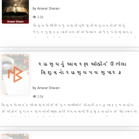
by Anwar Diwan
3.2k
વિશ્વમાં સૌથી વધુ વસ્તી ખ્રિસ્તી સમુદાયની છે જેનું
ધર્મ પુસ્તક બાઇબલ છે જેમાં આમ તો ધર્મનાં સ્થાપક
ઇસુ મસીહનાં જીવન અને તેમના દ્વારા અપાયેલા ઉપદેશનો
સંગ્રહાયેલો છે પણ સાથોસાથ કેટલીક એવી વાતોનો પણ
ઉલ્લેખ છે જે રહસ્યમય છે.આ પુસ્તકમાં કેટલીક
ઐતિહાસિક રહસ્ય
રહસ્યનું આવરણ ઓઢીને ઉભેલા
વિશ્વનાં રહસ્યમય સ્મારક
by Anwar Diwan
2.5k
વિશ્વમાં અનેક એવા સ્થળો છે જે પ્રવાસીઓને પોતાની તરફ આકર્ષતા હોય
છે લોકોને પુરાતન સ્થળોની જાણકારી મેળવવાની ઉત્સુકતા હોય છે મોટાભાગનાં
સ્થળો અંગે લોકો પાસે માહિતી હોય છે પણ કેટલાક એવા પ્રાચીન સ્થળો અને
ઇમારતો અને બાંધકામ છે જે આજેય તેની આસપાસ રહસ્યનું આવરણ