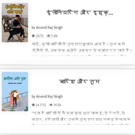
इंजीनियरिंग और इश्क़...
by Anand Raj Singh
(4/5)
7.8k
यादें.. सुनो! बारिशों में तुम्हारा ख़्याल आता है।तुम कहां
हो,कैसे हो, अब कब आओगे अक्सर ये सवाल रह जाते हैं।
मन भाग कर तुम्हारे पास जाता है। मन कितना अजीब
होता है न यह कब क्या मांग जाए पता नहीं चलता।अब भी
तुम्हारा नंबर तुम्हारे ही नाम से सेव है, कि तुम क
बारिश और तुम
by Anand Raj Singh
(4.7/5)
14.5k
"पता है बारिशों में मैं सब कुछ भुल जाता हूं, ये रंगतें, ये
बहार, हरियाली और उसमें तुम्हारा हाथ पकड़ लेना सच
में बहुत खूबसूरत है... काव्या तुम सुन रही हो न",किशोर
ने बारिश में एक कैफे के कोने बैठकर चाय पीते हुए काव्या