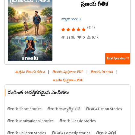
ప్రణయ గీతిక
ద్వారా sreelu
(414)
29.9k
0
9.4k
Total Episodes : 11
ఉత్తమ తెలుగు కథలు
|
తెలుగు పుస్తకాలు PDF
|
తెలుగు Drama
|
sreelu పుస్తకాలు PDF
మరింత ఆసక్తికరమైన ఎంపికలు
తెలుగు Short Stories
తెలుగు ఆధ్యాత్మిక కథ
తెలుగు Fiction Stories
తెలుగు Motivational Stories
తెలుగు Classic Stories
తెలుగు Children Stories
తెలుగు Comedy stories
తెలుగు పత్రిక