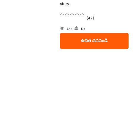
story.
(47)
2.4k
1.1k
ఉచిత చదవండి