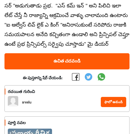
సర్ "అడుగుతాడు ప్రభ. "ఎస్ కమ్ ఇన్ " అని పిలిచి ఇలా
లేట్ చేస్తే నీ రాజ్యాన్ని ఆక్రమించే వాళ్ళు చాలామంది ఉంటారు
"ఐ ఆల్వేస్ లివ్ లైక్ ఎ కింగ్ "అనిరాసుకుంటే సరిపోదు రాజుకి
సమయపాలన అనేది కచ్చితంగా ఉండాలి అని ప్రిన్సిపల్ చెప్తూ
ఉంటే ప్రభ ప్రిన్సిపల్స్ సర్వైపు చూస్తాడు" మై డియర్
ఉచిత చదవండి
ఈ పుస్తకాన్ని షేర్ చేయండి:
రచయిత గురించి
ఫాలో అవండి
sreelu
పూర్తి నవల