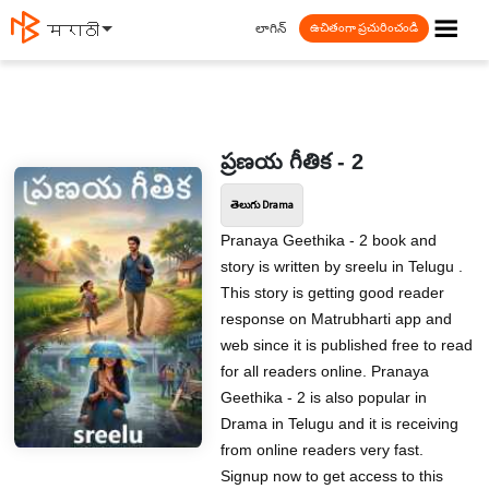
☰
లాగిన్
मराठी
ఉచితంగా ప్రచురించండి
ప్రణయ గీతిక - 2
తెలుగు Drama
Pranaya Geethika - 2 book and
story is written by sreelu in Telugu .
This story is getting good reader
response on Matrubharti app and
web since it is published free to read
for all readers online. Pranaya
Geethika - 2 is also popular in
Drama in Telugu and it is receiving
from online readers very fast.
Signup now to get access to this