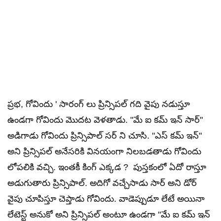
ప్రభ, గోవిందు ' సారంగ్ లు ప్రిన్సిపల్ గది వైపు నడుస్తూ
ఉండగా గోవిందు మొదట వెళతాడు. "మే ఐ కమ్ ఇన్ సార్"
అడిగాడు గోవిందు ప్రిన్సిపాల్ సర్ ని చూసి. "ఎస్ కమ్ ఇన్"
అని ప్రిన్సిపల్ అనేసరికి వినయంగా నిలబడతాడు గోవిందు
లోపలికి వచ్చి. ఇంతకీ కింగ్ ఎక్కడ ? పుస్తకంలో ఏదో రాస్తూ
అడుగుతారు ప్రిన్సిపాల్. అదిగో వచ్చేసాడు సార్ అని డోర్
వైపు చూపిస్తూ చెప్తాడు గోవిందు. వాడెప్పుడూ లేటే అయినా
లేటెస్ట్ అనుకో అని ప్రిన్సిపల్ అంటూ ఉండగా "మే ఐ కమ్ ఇన్