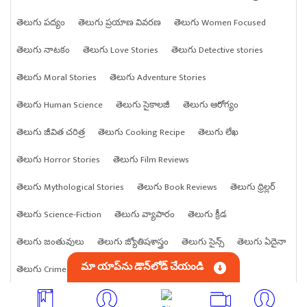
తెలుగు పద్యం
తెలుగు ప్రయాణ వివరణ
తెలుగు Women Focused
తెలుగు నాటకం
తెలుగు Love Stories
తెలుగు Detective stories
తెలుగు Moral Stories
తెలుగు Adventure Stories
తెలుగు Human Science
తెలుగు సైకాలజీ
తెలుగు ఆరోగ్యం
తెలుగు జీవిత చరిత్ర
తెలుగు Cooking Recipe
తెలుగు లేఖ
తెలుగు Horror Stories
తెలుగు Film Reviews
తెలుగు Mythological Stories
తెలుగు Book Reviews
తెలుగు థ్రిల్లర్
తెలుగు Science-Fiction
తెలుగు వ్యాపారం
తెలుగు క్రీడ
తెలుగు జంతువులు
తెలుగు జ్యోతిషశాస్త్రం
తెలుగు సైన్స్
తెలుగు ఏదైనా
మా యాప్‌ను డౌన్‌లోడ్ చేయండి
తెలుగు Crime stories