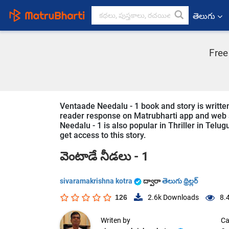
తెలుగు
Free
Ventaade Needalu - 1 book and story is written
reader response on Matrubharti app and web sin
Needalu - 1 is also popular in Thriller in Telu
get access to this story.
వెంటాడే నీడలు - 1
sivaramakrishna kotra
ద్వారా
తెలుగు థ్రిల్లర్
126
2.6k
Downloads
8.
Writen by
Ca