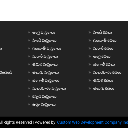
ఆంగ్ల పుస్తకాలు
హిందీ కథలు
హిందీ పుస్తకాలు
గుజరాతీ కథలు
ు
గుజరాతీ పుస్తకాలు
మరాఠీ కథలు
మరాఠీ పుస్తకాలు
ఆంగ్ల కథలు
తమిళ పుస్తకాలు
బెంగాలీ కథలు
చురించండి
తెలుగు పుస్తకాలు
మలయాళం కథలు
బెంగాలీ పుస్తకాలు
తమిళ కథలు
మలయాళం పుస్తకాలు
తెలుగు కథలు
కన్నడ పుస్తకాలు
ఉర్దూ పుస్తకాలు
All Rights Reserved | Powered by
Custom Web Development Company Ind