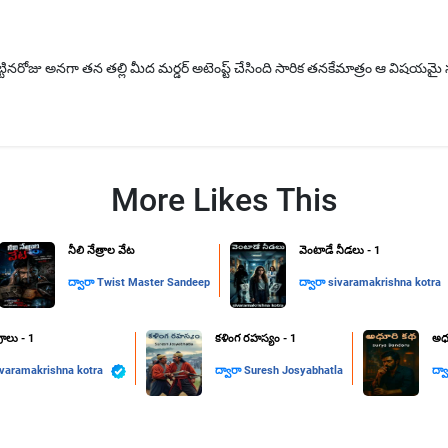
్టినరోజు అనగా తన తల్లి మీద మర్డర్ అటెంప్ట్ చేసింది సారిక తనకేమాత్రం ఆ విషయమై 
More Likes This
నీలి నేత్రాల వేట
వెంటాడే నీడలు - 1
ద్వారా
Twist Master Sandeep
ద్వారా
sivaramakrishna kotra
పూలు - 1
కళింగ రహస్యం - 1
అధూ
ivaramakrishna kotra
ద్వారా
Suresh Josyabhatla
ద్వ