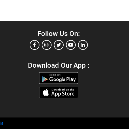
Follow Us On:
Download Our App :
ia
.