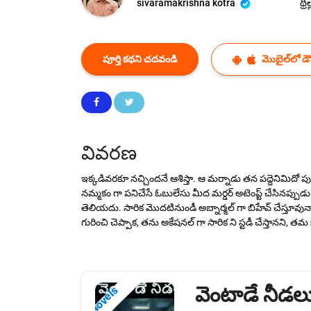
sivaramakrishna kotra
థ్రిల
పూర్తి కథని చదవండి
మొబైల్‌లో డౌన
వివరణ
ఇక్కడివరకూ నచ్చిందనే ఆశిస్తా. ఆ మర్నాడు తన పద్దెనిమిదో ప
నమ్మకం గా పనిచేసే ఓబులేసు మీద మర్డర్ అటెంప్ట్ చేసినప్ప
తెలియదు. సారిక మొదటినుండీ అబ్నార్మల్ గా బిహేవ్ చేస్తూవున్నా
గురించి చెప్పాక, తను అకేషనల్ గా సారిక ని స్టడీ చేస్తానని, 
వెంటాడే నీడల
Novels