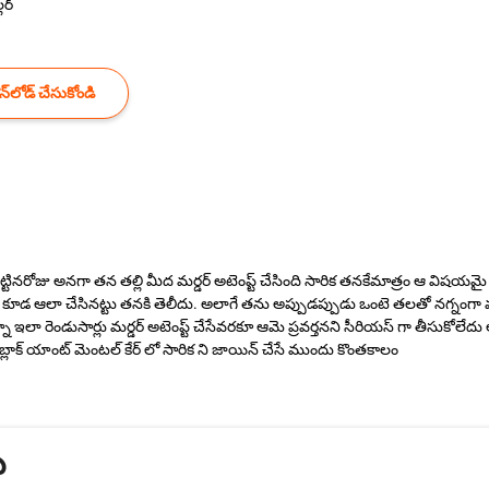
్లర్
్‌లోడ్ చేసుకోండి
ుట్టినరోజు అనగా తన తల్లి మీద మర్డర్ అటెంప్ట్ చేసింది సారిక తనకేమాత్రం ఆ విషయ
ుడు కూడ ఆలా చేసినట్టు తనకి తెలీదు. అలాగే తను అప్పుడప్పుడు ఒంటె తలతో నగ్నంగా
 ఇలా రెండుసార్లు మర్డర్ అటెంప్ట్ చేసేవరకూ ఆమె ప్రవర్తనని సీరియస్ గా తీసుకోలేదు ఆమ
తమ బ్లాక్ యాంట్ మెంటల్ కేర్ లో సారిక ని జాయిన్ చేసే ముందు కొంతకాలం
ు