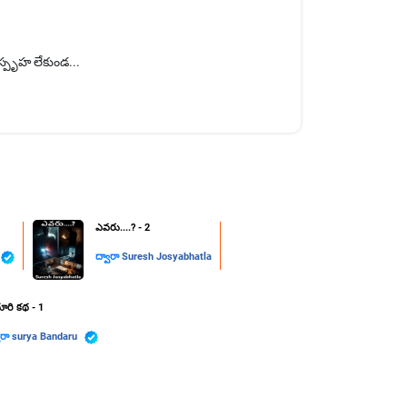
స్పృహ లేకుండ...
ఎవరు....? - 2
ద్వారా
Suresh Josyabhatla
రి కథ - 1
ారా
surya Bandaru