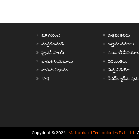
మా గురించి
ఉత్తమ కథలు
సంప్రదించండి
ఉత్తమ నవలలు
ప్రైవసీ పాలసీ
గుజరాతీ వీడియోల
వాడుక నియమాలు
రచయితలు
వాపసు విధానం
చిన్న వీడియో
FAQ
పేపర్‌బ్యాక్‌ను ప్ర
Copyright © 2026,
Matrubharti Technologies Pvt. Ltd.