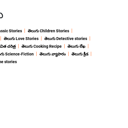
ు
assic Stories
తెలుగు Children Stories
తెలుగు Love Stories
తెలుగు Detective stories
విత చరిత్ర
తెలుగు Cooking Recipe
తెలుగు లేఖ
ుగు Science-Fiction
తెలుగు వ్యాపారం
తెలుగు క్రీడ
me stories