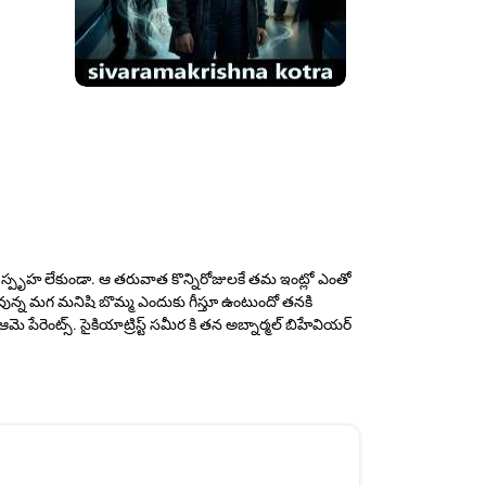
మై స్పృహ లేకుండా. ఆ తరువాత కొన్నిరోజులకే తమ ఇంట్లో ఎంతో
 వున్న మగ మనిషి బొమ్మ ఎందుకు గీస్తూ ఉంటుందో తనకి
ె పేరెంట్స్. సైకియాట్రిస్ట్ సమీర కి తన అబ్నార్మల్ బిహేవియర్