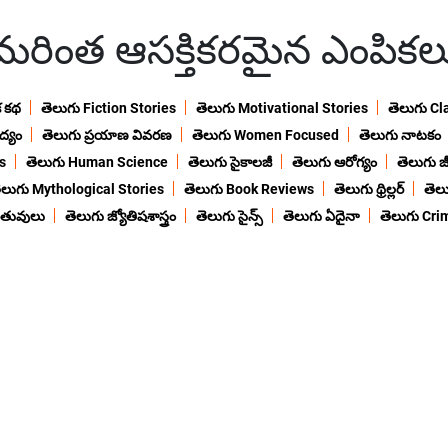
మరింత ఆసక్తికరమైన ఎంపికల
క కథ
తెలుగు Fiction Stories
తెలుగు Motivational Stories
తెలుగు Cl
ద్యం
తెలుగు ప్రయాణ వివరణ
తెలుగు Women Focused
తెలుగు నాటకం
s
తెలుగు Human Science
తెలుగు సైకాలజీ
తెలుగు ఆరోగ్యం
తెలుగు జీ
ెలుగు Mythological Stories
తెలుగు Book Reviews
తెలుగు థ్రిల్లర్
తెల
ంతువులు
తెలుగు జ్యోతిషశాస్త్రం
తెలుగు సైన్స్
తెలుగు ఏదైనా
తెలుగు Cri