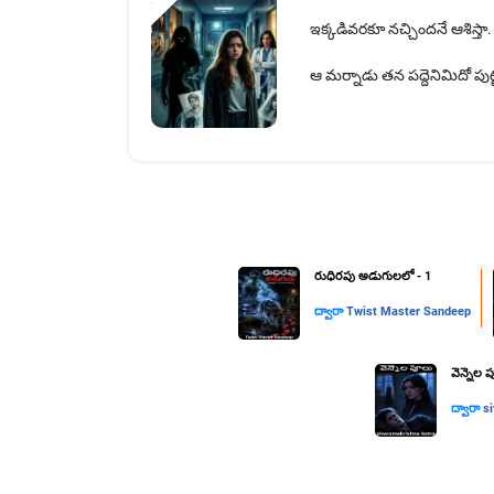
ఇక్కడివరకూ నచ్చిందనే ఆశిస్తా.
ఆ మర్నాడు తన పద్దెనిమిదో పుట
రుధిరపు అడుగులలో - 1
ద్వారా
Twist Master Sandeep
వెన్నెల 
ద్వారా
s