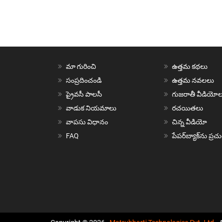
మా గురించి
ఉత్తమ కథలు
సంప్రదించండి
ఉత్తమ నవలలు
ప్రైవసీ పాలసీ
గుజరాతీ వీడియోల
వాడుక నియమాలు
రచయితలు
వాపసు విధానం
చిన్న వీడియో
FAQ
పేపర్‌బ్యాక్‌ను ప్ర