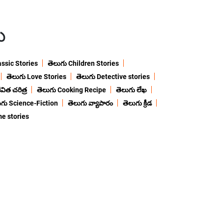
ు
assic Stories
తెలుగు Children Stories
తెలుగు Love Stories
తెలుగు Detective stories
విత చరిత్ర
తెలుగు Cooking Recipe
తెలుగు లేఖ
ుగు Science-Fiction
తెలుగు వ్యాపారం
తెలుగు క్రీడ
me stories