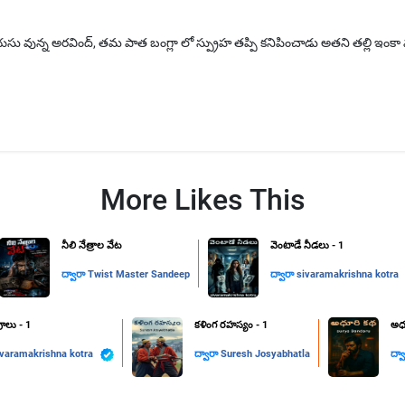
 వున్న అరవింద్, తమ పాత బంగ్లా లో స్ప్రుహ తప్పి కనిపించాడు అతని తల్లి ఇంకా మ
More Likes This
నీలి నేత్రాల వేట
వెంటాడే నీడలు - 1
ద్వారా
Twist Master Sandeep
ద్వారా
sivaramakrishna kotra
పూలు - 1
కళింగ రహస్యం - 1
అధూ
ivaramakrishna kotra
ద్వారా
Suresh Josyabhatla
ద్వ