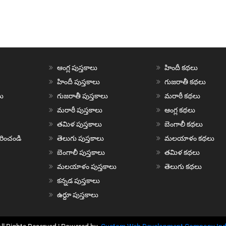
ఆంగ్ల పుస్తకాలు
హిందీ కథలు
హిందీ పుస్తకాలు
గుజరాతీ కథలు
ు
గుజరాతీ పుస్తకాలు
మరాఠీ కథలు
మరాఠీ పుస్తకాలు
ఆంగ్ల కథలు
తమిళ పుస్తకాలు
బెంగాలీ కథలు
చురించండి
తెలుగు పుస్తకాలు
మలయాళం కథలు
బెంగాలీ పుస్తకాలు
తమిళ కథలు
మలయాళం పుస్తకాలు
తెలుగు కథలు
కన్నడ పుస్తకాలు
ఉర్దూ పుస్తకాలు