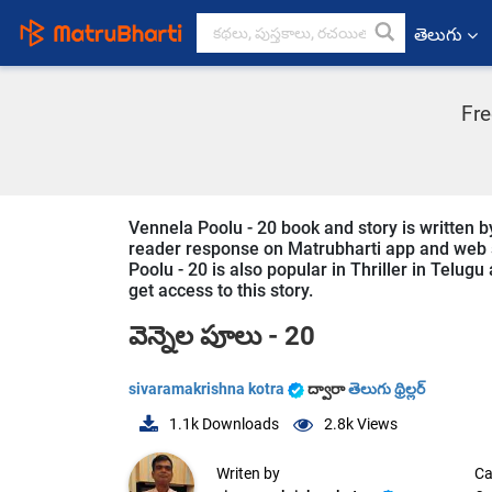
తెలుగు
Fre
Vennela Poolu - 20 book and story is written b
reader response on Matrubharti app and web sin
Poolu - 20 is also popular in Thriller in Telugu
get access to this story.
వెన్నెల పూలు - 20
sivaramakrishna kotra
ద్వారా
తెలుగు థ్రిల్లర్
1.1k
Downloads
2.8k
Views
Writen by
Ca