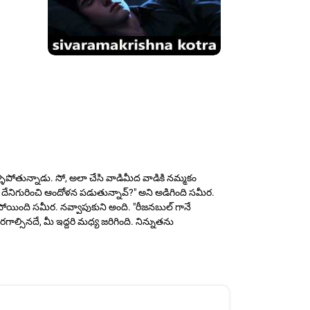
 వెళ్ళిపోతున్నాడు. సో, అలా చేసి వాడిమీద వాడికి నమ్మకం
దేనిగురించి ఆందోళన పడుతున్నావ్?" అని అడిగింది సమీర.
కపోయింది సమీర. నవ్వాపుకుని అంది. "రీజనబుల్ గానే
ాల్సినదే, మీ ఇద్దరి మధ్య జరిగింది. నిన్నుతను