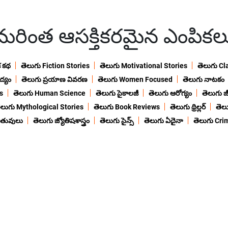
మరింత ఆసక్తికరమైన ఎంపికల
క కథ
తెలుగు Fiction Stories
తెలుగు Motivational Stories
తెలుగు Cl
ద్యం
తెలుగు ప్రయాణ వివరణ
తెలుగు Women Focused
తెలుగు నాటకం
s
తెలుగు Human Science
తెలుగు సైకాలజీ
తెలుగు ఆరోగ్యం
తెలుగు జీ
ెలుగు Mythological Stories
తెలుగు Book Reviews
తెలుగు థ్రిల్లర్
తెల
ంతువులు
తెలుగు జ్యోతిషశాస్త్రం
తెలుగు సైన్స్
తెలుగు ఏదైనా
తెలుగు Cri