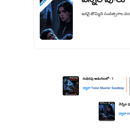
Novels
ఇరవై తొమ్మిది సంవత్సరాల వయసు
రుధిరపు అడుగులలో - 1
ద్వారా
Twist Master Sandeep
వెన్నెల 
ద్వారా
s