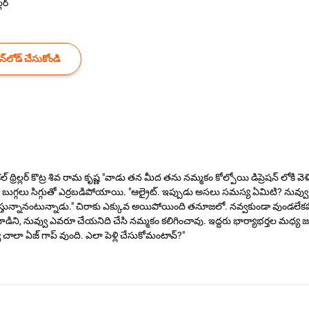
్లర్
్‌లోడ్ చేసుకోండి
ికల్ థ్రిల్లర్ కొట్ర శివ రామ కృష్ణ "వాడు తన మీద తను నమ్మకం కోల్పోయి డిప్రెషన్ లోకి
ుగ్గలు సిగ్గుతో ఎర్రబడిపోయాయి. "ఆల్రైట్. ఇప్పుడు అసలు సమస్య ఏమిటి? నువ్వు 
ప్రేమిస్తున్నానంటున్నాడు." చిరాకు ఎక్కువ అయిపోయింది తనూజలో. నవ్వకుండా వుండలే
డిని, నువ్వు ఎవరూ చేయనిది చేసి నమ్మకం కలిగించావు. ఇద్దరు భార్యాభర్తల మధ్య జరగ
చాలా ఏజ్ గాప్ వుంది. ఎలా పెళ్లి చేసుకోమంటావ్?"