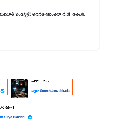
మూత్ ఇండస్ట్రీస్ అధినేత శకుంతలా దేవికి. అతనికి...
ఎవరు....? - 2
ద్వారా
Suresh Josyabhatla
రి కథ - 1
ారా
surya Bandaru