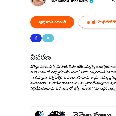
sivaramakrishna kotra
థ్రిల
పూర్తి కథని చదవండి
మొబైల్‌లో డౌన
వివరణ
వెన్నెల పూలు ఏ స్పైసీ హాట్, రొమాంటిక్, సస్పెన్స్ అండ్ సైకలాజ
కలిగించడం లో తప్పులేదనిపించింది." అలా చెపుతూంటే తనూజ బ
"వాడిప్పుడు నన్నే పెళ్లిచేసుకుంటానని కూచున్నాడు. నన్ను 
ఉందికదక్కా. మగాడిని కాదనుకుని నిస్పృహలోకి వెళ్ళిపోతున్నవా
పెళ్లిచేసుకుందామనుకోవడం లో తప్పేముంది?" "మా ఇద్దరి మధ్య 
వెన్నెల పూలు