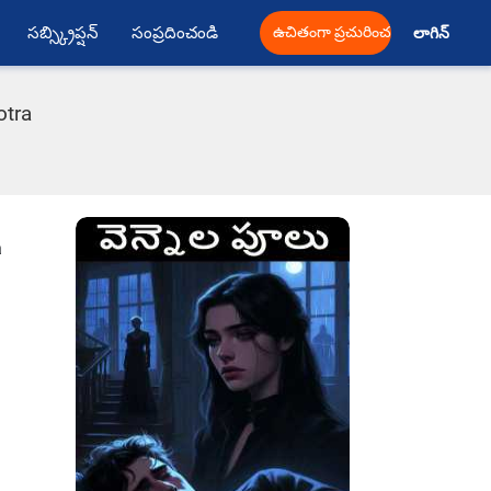
సబ్స్క్రిప్షన్
సంప్రదించండి
ఉచితంగా ప్రచురించండి
లాగిన్ 
otra
a